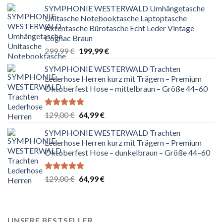
SYMPHONIE WESTERWALD Umhängetasche
Unitasche Notebooktasche Laptoptasche
Aktentasche Bürotasche Echt Leder Vintage
Cognac Braun
Ursprünglicher
Aktueller
299,99
€
199,99
€
Preis
Preis
SYMPHONIE WESTERWALD Trachten
war:
ist:
Lederhose Herren kurz mit Trägern – Premium
299,99 €
199,99 €.
Oktoberfest Hose – mittelbraun – Größe 44–60
Bewertet
Ursprünglicher
Aktueller
129,00
€
64,99
€
mit
5.00
Preis
Preis
von 5
SYMPHONIE WESTERWALD Trachten
war:
ist:
Lederhose Herren kurz mit Trägern – Premium
129,00 €
64,99 €.
Oktoberfest Hose – dunkelbraun – Größe 44–60
Bewertet
Ursprünglicher
Aktueller
129,00
€
64,99
€
mit
5.00
Preis
Preis
von 5
war:
ist:
129,00 €
64,99 €.
UNSERE BESTSELLER