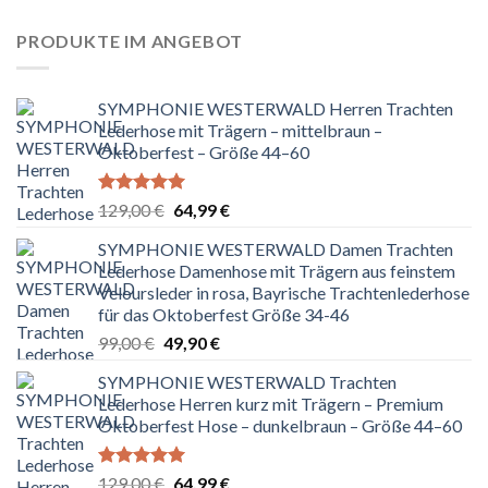
129,00 €
64,99 €.
PRODUKTE IM ANGEBOT
SYMPHONIE WESTERWALD Herren Trachten
Lederhose mit Trägern – mittelbraun –
Oktoberfest – Größe 44–60
Bewertet
Ursprünglicher
Aktueller
129,00
€
64,99
€
mit
5.00
Preis
Preis
von 5
SYMPHONIE WESTERWALD Damen Trachten
war:
ist:
Lederhose Damenhose mit Trägern aus feinstem
129,00 €
64,99 €.
Veloursleder in rosa, Bayrische Trachtenlederhose
für das Oktoberfest Größe 34-46
Ursprünglicher
Aktueller
99,00
€
49,90
€
Preis
Preis
SYMPHONIE WESTERWALD Trachten
war:
ist:
Lederhose Herren kurz mit Trägern – Premium
99,00 €
49,90 €.
Oktoberfest Hose – dunkelbraun – Größe 44–60
Bewertet
Ursprünglicher
Aktueller
129,00
€
64,99
€