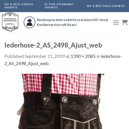
Skip
100 % GELD-ZURÜCK-
30 TAGE RÜCKNAHME -
100 % BEST-PREIS-GARANTIE
GARANTIE
GARANTIE
to
content
Beratung zu einer Lederhose erwünscht? Unser
Kundenservice ruft Sie an!
lederhose-2_AS_2498_Ajust_web
Published
September 11, 2019
at
1390 × 2085
in
lederhose-
2_AS_2498_Ajust_web