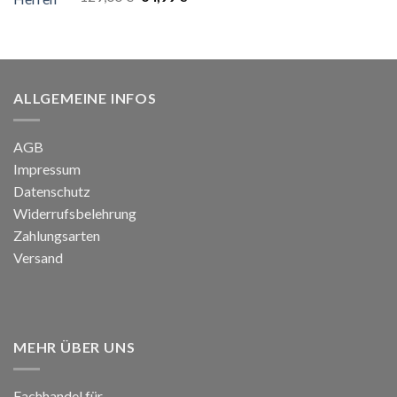
mit
5.00
Preis
Preis
von 5
war:
ist:
129,00 €
64,99 €.
ALLGEMEINE INFOS
AGB
Impressum
Datenschutz
Widerrufsbelehrung
Zahlungsarten
Versand
MEHR ÜBER UNS
Fachhandel für