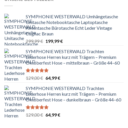
SYMPHONIE WESTERWALD Umhängetasche
Unitasche Notebooktasche Laptoptasche
Aktentasche Bürotasche Echt Leder Vintage
Cognac Braun
Ursprünglicher
Aktueller
299,99
€
199,99
€
Preis
Preis
SYMPHONIE WESTERWALD Trachten
war:
ist:
Lederhose Herren kurz mit Trägern – Premium
299,99 €
199,99 €.
Oktoberfest Hose – mittelbraun – Größe 44–60
Bewertet
Ursprünglicher
Aktueller
129,00
€
64,99
€
mit
5.00
Preis
Preis
von 5
SYMPHONIE WESTERWALD Trachten
war:
ist:
Lederhose Herren kurz mit Trägern – Premium
129,00 €
64,99 €.
Oktoberfest Hose – dunkelbraun – Größe 44–60
Bewertet
Ursprünglicher
Aktueller
129,00
€
64,99
€
mit
5.00
Preis
Preis
von 5
war:
ist: