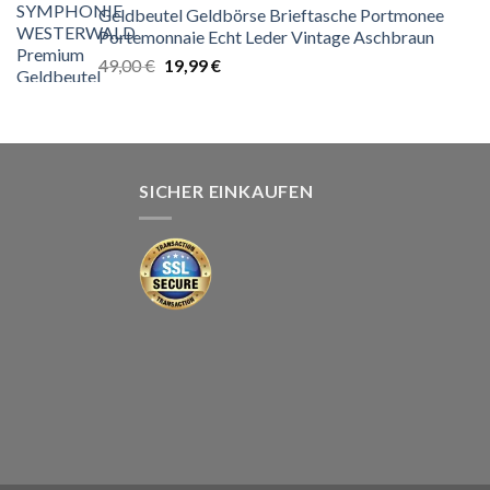
Geldbeutel Geldbörse Brieftasche Portmonee
129,00 €
69,90 €.
Portemonnaie Echt Leder Vintage Aschbraun
Ursprünglicher
Aktueller
49,00
€
19,99
€
Preis
Preis
war:
ist:
49,00 €
19,99 €.
SICHER EINKAUFEN