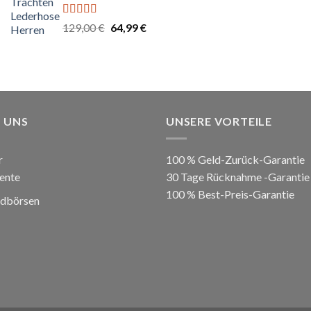
Bewertet
Ursprünglicher
Aktueller
129,00
€
64,99
€
mit
5.00
von
Preis
Preis
5
war:
ist:
129,00 €
64,99 €.
 UNS
UNSERE VORTEILE
r
100 % Geld-Zurück-Garantie
ente
30 Tage Rücknahme -Garantie
100 % Best-Preis-Garantie
ldbörsen