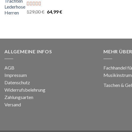
Bewertet
Ursprünglicher
Aktueller
129,00
€
64,99
€
mit
5.00
von
Preis
Preis
5
war:
ist:
129,00 €
64,99 €.
ALLGEMEINE INFOS
MEHR ÜBER
AGB
Fachhandel fü
Impressum
Musikinstrum
Datenschutz
Taschen & Ge
Widerrufsbelehrung
Zahlungsarten
Versand