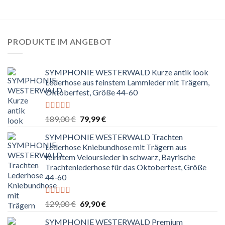
PRODUKTE IM ANGEBOT
SYMPHONIE WESTERWALD Kurze antik look
Lederhose aus feinstem Lammleder mit Trägern,
Oktoberfest, Größe 44-60
Bewertet
Ursprünglicher
Aktueller
189,00
€
79,99
€
mit
5.00
von
Preis
Preis
5
SYMPHONIE WESTERWALD Trachten
war:
ist:
Lederhose Kniebundhose mit Trägern aus
189,00 €
79,99 €.
feinstem Veloursleder in schwarz, Bayrische
Trachtenlederhose für das Oktoberfest, Größe
44-60
Bewertet
Ursprünglicher
Aktueller
129,00
€
69,90
€
mit
5.00
von
Preis
Preis
5
SYMPHONIE WESTERWALD Premium
war:
ist: