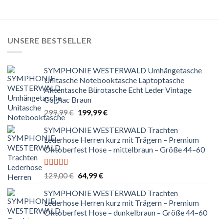
UNSERE BESTSELLER
SYMPHONIE WESTERWALD Umhängetasche
Unitasche Notebooktasche Laptoptasche
Aktentasche Bürotasche Echt Leder Vintage
Cognac Braun
Ursprünglicher
Aktueller
299,99
€
199,99
€
Preis
Preis
SYMPHONIE WESTERWALD Trachten
war:
ist:
Lederhose Herren kurz mit Trägern – Premium
299,99 €
199,99 €.
Oktoberfest Hose – mittelbraun – Größe 44–60
Bewertet
Ursprünglicher
Aktueller
129,00
€
64,99
€
mit
5.00
von
Preis
Preis
5
SYMPHONIE WESTERWALD Trachten
war:
ist:
Lederhose Herren kurz mit Trägern – Premium
129,00 €
64,99 €.
Oktoberfest Hose – dunkelbraun – Größe 44–60