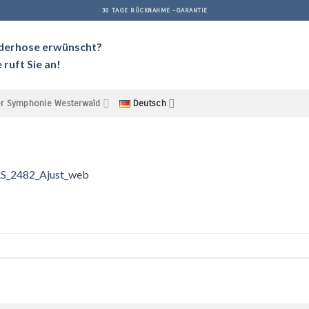
30 TAGE RÜCKNAHME -GARANTIE
ederhose erwünscht?
ruft Sie an!
r Symphonie Westerwald
Deutsch
AS_2482_Ajust_web