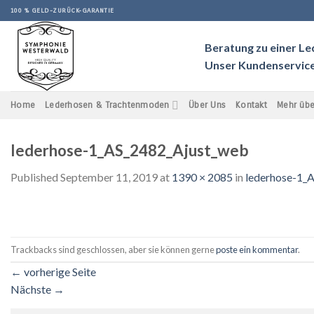
Skip
100 % GELD-ZURÜCK-GARANTIE
to
content
Beratung zu einer L
Unser Kundenservice 
Home
Lederhosen & Trachtenmoden
Über Uns
Kontakt
Mehr übe
lederhose-1_AS_2482_Ajust_web
Published
September 11, 2019
at
1390 × 2085
in
lederhose-1_
Trackbacks sind geschlossen, aber sie können gerne
poste ein kommentar
.
←
vorherige Seite
Nächste
→