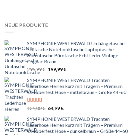
NEUE PRODUKTE
SYMPHONIE WESTERWALD Umhängetasche
Unitasche Notebooktasche Laptoptasche
Aktentasche Bürotasche Echt Leder Vintage
Cognac Braun
Ursprünglicher
Aktueller
299,99
€
199,99
€
Preis
Preis
SYMPHONIE WESTERWALD Trachten
war:
ist:
Lederhose Herren kurz mit Trägern – Premium
299,99 €
199,99 €.
Oktoberfest Hose – mittelbraun – Größe 44–60
Bewertet
Ursprünglicher
Aktueller
129,00
€
64,99
€
mit
5.00
von
Preis
Preis
5
SYMPHONIE WESTERWALD Trachten
war:
ist:
Lederhose Herren kurz mit Trägern – Premium
129,00 €
64,99 €.
Oktoberfest Hose – dunkelbraun – Größe 44–60