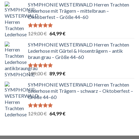
SYMPHONIE WESTERWALD Herren Trachten
Lederhose mit Trägern – mittelbraun –
Oktoberfest – Größe 44–60
Bewertet
Ursprünglicher
Aktueller
129,00
€
64,99
€
mit
5.00
Preis
Preis
von 5
SYMPHONIE WESTERWALD Herren Trachten
war:
ist:
Lederhose mit Gürtel & Hosenträgern – antik
129,00 €
64,99 €.
braun grau – Größe 44–60
Bewertet
Ursprünglicher
Aktueller
199,00
€
89,99
€
mit
5.00
Preis
Preis
von 5
SYMPHONIE WESTERWALD Herren Trachten
war:
ist:
Lederhose mit Trägern – schwarz – Oktoberfest –
199,00 €
89,99 €.
Größe 44–60
Bewertet
Ursprünglicher
Aktueller
129,00
€
64,99
€
mit
5.00
Preis
Preis
von 5
war:
ist:
129,00 €
64,99 €.