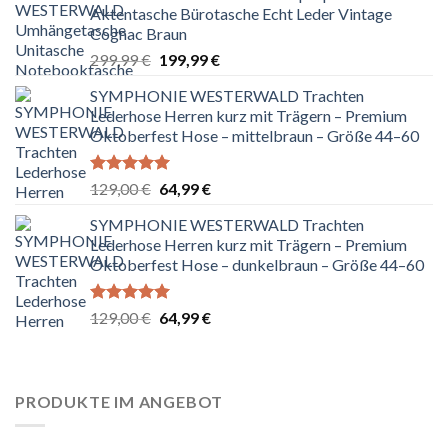
Aktentasche Bürotasche Echt Leder Vintage
Cognac Braun
Ursprünglicher
Aktueller
299,99
€
199,99
€
Preis
Preis
SYMPHONIE WESTERWALD Trachten
war:
ist:
Lederhose Herren kurz mit Trägern – Premium
299,99 €
199,99 €.
Oktoberfest Hose – mittelbraun – Größe 44–60
Bewertet
Ursprünglicher
Aktueller
129,00
€
64,99
€
mit
5.00
Preis
Preis
von 5
SYMPHONIE WESTERWALD Trachten
war:
ist:
Lederhose Herren kurz mit Trägern – Premium
129,00 €
64,99 €.
Oktoberfest Hose – dunkelbraun – Größe 44–60
Bewertet
Ursprünglicher
Aktueller
129,00
€
64,99
€
mit
5.00
Preis
Preis
von 5
war:
ist:
129,00 €
64,99 €.
PRODUKTE IM ANGEBOT