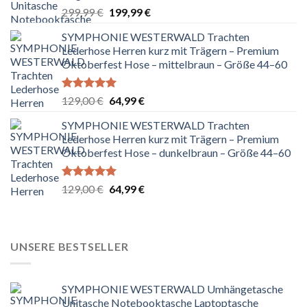
Ursprünglicher
Aktueller
299,99
€
199,99
€
Preis
Preis
SYMPHONIE WESTERWALD Trachten
war:
ist:
Lederhose Herren kurz mit Trägern – Premium
299,99 €
199,99 €.
Oktoberfest Hose – mittelbraun – Größe 44–60
Bewertet
Ursprünglicher
Aktueller
129,00
€
64,99
€
mit
5.00
Preis
Preis
von 5
SYMPHONIE WESTERWALD Trachten
war:
ist:
Lederhose Herren kurz mit Trägern – Premium
129,00 €
64,99 €.
Oktoberfest Hose – dunkelbraun – Größe 44–60
Bewertet
Ursprünglicher
Aktueller
129,00
€
64,99
€
mit
5.00
Preis
Preis
von 5
war:
ist:
129,00 €
64,99 €.
UNSERE BESTSELLER
SYMPHONIE WESTERWALD Umhängetasche
Unitasche Notebooktasche Laptoptasche