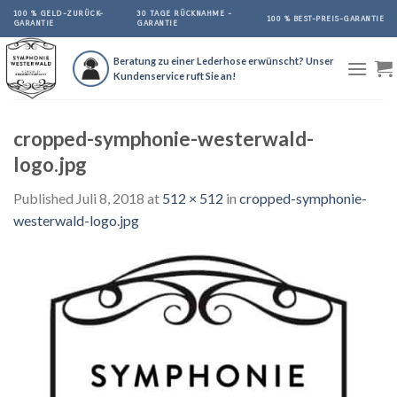
Skip
100 % GELD-ZURÜCK-
30 TAGE RÜCKNAHME -
100 % BEST-PREIS-GARANTIE
GARANTIE
GARANTIE
to
content
Beratung zu einer Lederhose erwünscht? Unser
Kundenservice ruft Sie an!
cropped-symphonie-westerwald-
logo.jpg
Published
Juli 8, 2018
at
512 × 512
in
cropped-symphonie-
westerwald-logo.jpg