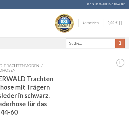
100 % BEST-PREIS-GARANTIE
Anmelden
0,00
€
Suche
nach:
ND TRACHTENMODEN
/
NDHOSEN
RWALD Trachten
hose mit Trägern
leder in schwarz,
ederhose für das
 44-60