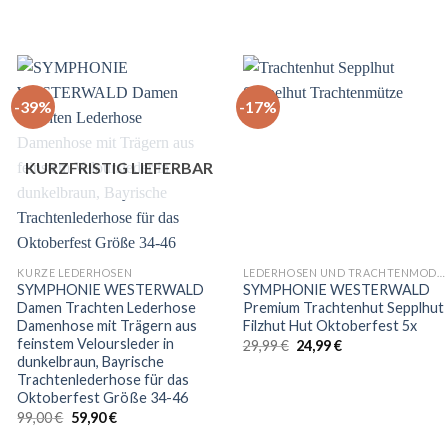
-39%
-17%
KURZFRISTIG LIEFERBAR
+
+
KURZE LEDERHOSEN
LEDERHOSEN UND TRACHTENMODEN
SYMPHONIE WESTERWALD
SYMPHONIE WESTERWALD
Damen Trachten Lederhose
Premium Trachtenhut Sepplhut
Damenhose mit Trägern aus
Filzhut Hut Oktoberfest 5x
feinstem Veloursleder in
Ursprünglicher
Aktueller
29,99
€
24,99
€
Preis
Preis
dunkelbraun, Bayrische
war:
ist:
Trachtenlederhose für das
29,99 €
24,99 €.
Oktoberfest Größe 34-46
Ursprünglicher
Aktueller
99,00
€
59,90
€
Preis
Preis
war:
ist: