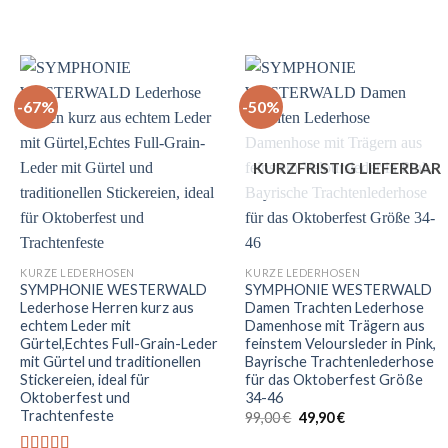
-67%
-50%
KURZFRISTIG LIEFERBAR
+
+
KURZE LEDERHOSEN
KURZE LEDERHOSEN
SYMPHONIE WESTERWALD
SYMPHONIE WESTERWALD
Lederhose Herren kurz aus
Damen Trachten Lederhose
echtem Leder mit
Damenhose mit Trägern aus
Gürtel,Echtes Full-Grain-Leder
feinstem Veloursleder in Pink,
mit Gürtel und traditionellen
Bayrische Trachtenlederhose
Stickereien, ideal für
für das Oktoberfest Größe
Oktoberfest und
34-46
Trachtenfeste
Ursprünglicher
Aktueller
99,00
€
49,90
€
Preis
Preis
war:
ist: