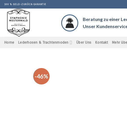
Skip
100 % GELD-ZURÜCK-GARANTIE
to
content
Beratung zu einer L
Unser Kundenservice 
Home
Lederhosen & Trachtenmoden
Über Uns
Kontakt
Mehr übe
-46%