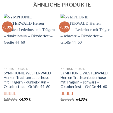
ÄHNLICHE PRODUKTE
-50%
-50%
+
+
KNIEBUNDHOSEN
KNIEBUNDHOSEN
SYMPHONIE WESTERWALD
SYMPHONIE WESTERWALD
Herren Trachten Lederhose
Herren Trachten Lederhose
mit Trägern – dunkelbraun –
mit Trägern – schwarz –
Oktoberfest – Größe 44–60
Oktoberfest – Größe 44–60
Ursprünglicher
Aktueller
Ursprünglicher
Aktueller
129,00
€
64,99
€
129,00
€
64,99
€
Bewertet
Bewertet
Preis
Preis
Preis
Preis
mit
4.75
mit
5.00
von
war:
ist:
war:
ist:
von 5
5
129,00 €
64,99 €.
129,00 €
64,99 €.