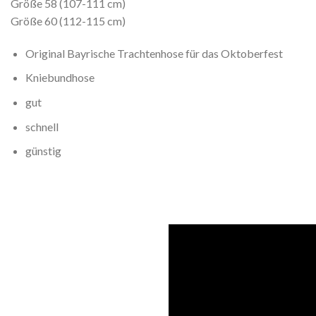
Größe 58 (107-111 cm)
Größe 60 (112-115 cm)
Original Bayrische Trachtenhose für das Oktoberfest
Kniebundhose
gut
schnell
günstig