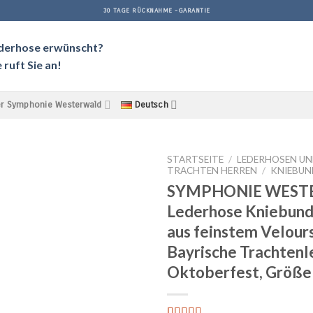
30 TAGE RÜCKNAHME -GARANTIE
ederhose erwünscht?
ruft Sie an!
r Symphonie Westerwald
Deutsch
STARTSEITE
/
LEDERHOSEN U
TRACHTEN HERREN
/
KNIEBU
SYMPHONIE WESTE
Lederhose Kniebund
aus feinstem Velours
Bayrische Trachtenl
Oktoberfest, Größe