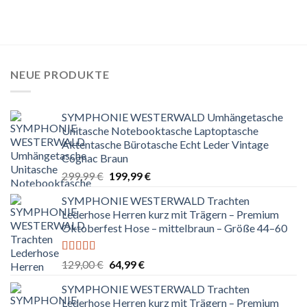
NEUE PRODUKTE
SYMPHONIE WESTERWALD Umhängetasche
Unitasche Notebooktasche Laptoptasche
Aktentasche Bürotasche Echt Leder Vintage
Cognac Braun
Ursprünglicher
Aktueller
299,99
€
199,99
€
Preis
Preis
SYMPHONIE WESTERWALD Trachten
war:
ist:
Lederhose Herren kurz mit Trägern – Premium
299,99 €
199,99 €.
Oktoberfest Hose – mittelbraun – Größe 44–60
Bewertet
Ursprünglicher
Aktueller
129,00
€
64,99
€
mit
5.00
von
Preis
Preis
5
SYMPHONIE WESTERWALD Trachten
war:
ist:
Lederhose Herren kurz mit Trägern – Premium
129,00 €
64,99 €.