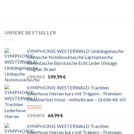
99,00 €
59,90 €.
UNSERE BESTSELLER
SYMPHONIE WESTERWALD Umhängetasche
Unitasche Notebooktasche Laptoptasche
Aktentasche Bürotasche Echt Leder Vintage
Cognac Braun
Ursprünglicher
Aktueller
299,99
€
199,99
€
Preis
Preis
SYMPHONIE WESTERWALD Trachten
war:
ist:
Lederhose Herren kurz mit Trägern – Premium
299,99 €
199,99 €.
Oktoberfest Hose – mittelbraun – Größe 44–60
Bewertet
Ursprünglicher
Aktueller
129,00
€
64,99
€
mit
5.00
von
Preis
Preis
5
SYMPHONIE WESTERWALD Trachten
war:
ist:
Lederhose Herren kurz mit Trägern – Premium
129,00 €
64,99 €.