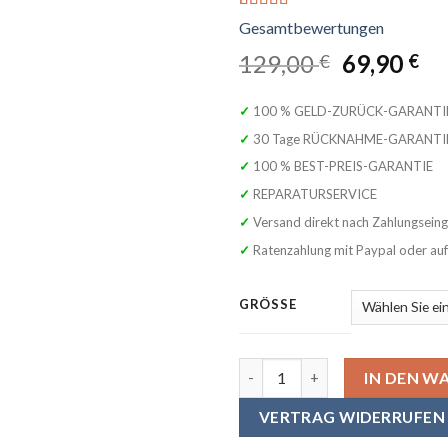
Bewertet
1
mit
5.00
von
5, basierend
Ursprüng
Ak
129,00
69,90
€
€
auf
Preis
Pr
Kundenbewertung
war:
ist
✓ 100 % GELD-ZURÜCK-GARANTI
129,00 €
69
✓ 30 Tage RÜCKNAHME-GARANTI
✓ 100 % BEST-PREIS-GARANTIE
✓ REPARATURSERVICE
✓ Versand direkt nach Zahlungsein
✓ Ratenzahlung mit Paypal oder au
GRÖSSE
SYMPHONIE WESTERWALD Trachte
IN DEN W
VERTRAG WIDERRUFEN