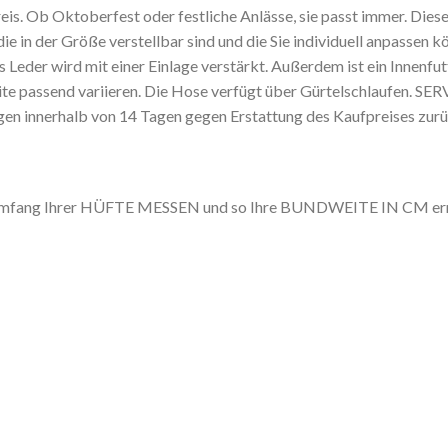
. Ob Oktoberfest oder festliche Anlässe, sie passt immer. Diese 
die in der Größe verstellbar sind und die Sie individuell anpassen 
eder wird mit einer Einlage verstärkt. Außerdem ist ein Innenfutt
e passend variieren. Die Hose verfügt über Gürtelschlaufen. SERV
gen innerhalb von 14 Tagen gegen Erstattung des Kaufpreises zur
den Umfang Ihrer HÜFTE MESSEN und so Ihre BUNDWEITE IN CM ermi