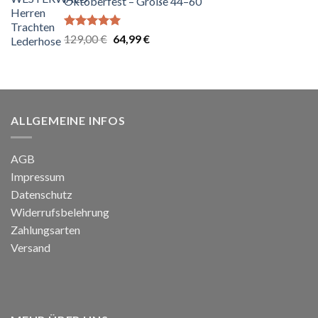
Oktoberfest – Größe 44–60
Bewertet
Ursprünglicher
Aktueller
129,00
€
64,99
€
mit
5.00
Preis
Preis
von 5
war:
ist:
129,00 €
64,99 €.
ALLGEMEINE INFOS
AGB
Impressum
Datenschutz
Widerrufsbelehrung
Zahlungsarten
Versand