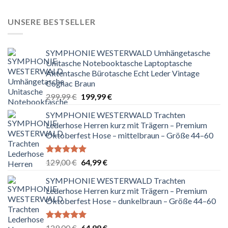
129,00 €
64,99 €.
UNSERE BESTSELLER
SYMPHONIE WESTERWALD Umhängetasche
Unitasche Notebooktasche Laptoptasche
Aktentasche Bürotasche Echt Leder Vintage
Cognac Braun
Ursprünglicher
Aktueller
299,99
€
199,99
€
Preis
Preis
SYMPHONIE WESTERWALD Trachten
war:
ist:
Lederhose Herren kurz mit Trägern – Premium
299,99 €
199,99 €.
Oktoberfest Hose – mittelbraun – Größe 44–60
Bewertet
Ursprünglicher
Aktueller
129,00
€
64,99
€
mit
5.00
Preis
Preis
von 5
SYMPHONIE WESTERWALD Trachten
war:
ist:
Lederhose Herren kurz mit Trägern – Premium
129,00 €
64,99 €.
Oktoberfest Hose – dunkelbraun – Größe 44–60
Bewertet
Ursprünglicher
Aktueller
129,00
€
64,99
€