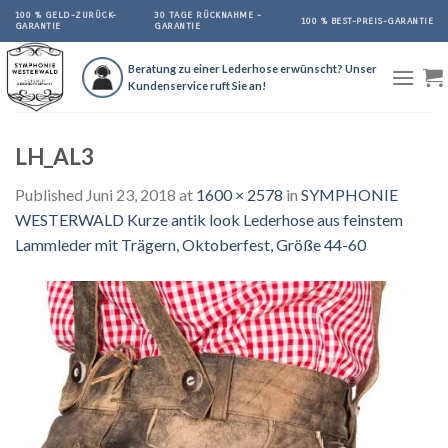
Skip
100 % GELD-ZURÜCK-
30 TAGE RÜCKNAHME -
100 % BEST-PREIS-GARANTIE
GARANTIE
GARANTIE
to
content
Beratung zu einer Lederhose erwünscht? Unser
Kundenservice ruft Sie an!
LH_AL3
Published
Juni 23, 2018
at
1600 × 2578
in
SYMPHONIE
WESTERWALD Kurze antik look Lederhose aus feinstem
Lammleder mit Trägern, Oktoberfest, Größe 44-60