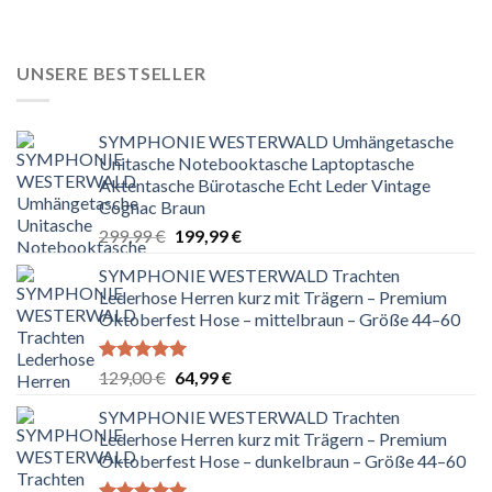
Preis
Preis
von 5
war:
ist:
129,00 €
64,99 €.
UNSERE BESTSELLER
SYMPHONIE WESTERWALD Umhängetasche
Unitasche Notebooktasche Laptoptasche
Aktentasche Bürotasche Echt Leder Vintage
Cognac Braun
Ursprünglicher
Aktueller
299,99
€
199,99
€
Preis
Preis
SYMPHONIE WESTERWALD Trachten
war:
ist:
Lederhose Herren kurz mit Trägern – Premium
299,99 €
199,99 €.
Oktoberfest Hose – mittelbraun – Größe 44–60
Bewertet
Ursprünglicher
Aktueller
129,00
€
64,99
€
mit
5.00
Preis
Preis
von 5
SYMPHONIE WESTERWALD Trachten
war:
ist:
Lederhose Herren kurz mit Trägern – Premium
129,00 €
64,99 €.
Oktoberfest Hose – dunkelbraun – Größe 44–60