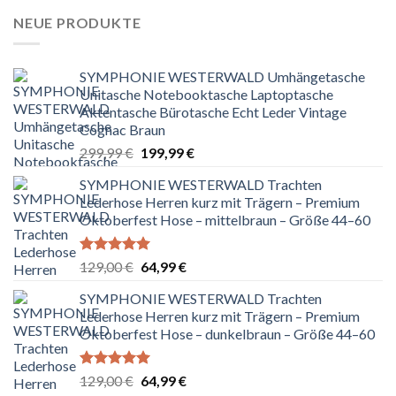
NEUE PRODUKTE
SYMPHONIE WESTERWALD Umhängetasche
Unitasche Notebooktasche Laptoptasche
Aktentasche Bürotasche Echt Leder Vintage
Cognac Braun
Ursprünglicher
Aktueller
299,99
€
199,99
€
Preis
Preis
SYMPHONIE WESTERWALD Trachten
war:
ist:
Lederhose Herren kurz mit Trägern – Premium
299,99 €
199,99 €.
Oktoberfest Hose – mittelbraun – Größe 44–60
Bewertet
Ursprünglicher
Aktueller
129,00
€
64,99
€
mit
5.00
Preis
Preis
von 5
SYMPHONIE WESTERWALD Trachten
war:
ist:
Lederhose Herren kurz mit Trägern – Premium
129,00 €
64,99 €.
Oktoberfest Hose – dunkelbraun – Größe 44–60
Bewertet
Ursprünglicher
Aktueller
129,00
€
64,99
€
mit
5.00