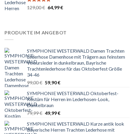
Bewertet
Ursprünglicher
Aktueller
129,00
€
64,99
€
mit
5.00
Preis
Preis
von 5
war:
ist:
129,00 €
64,99 €.
PRODUKTE IM ANGEBOT
SYMPHONIE WESTERWALD Damen Trachten
Lederhose Damenhose mit Trägern aus feinstem
Veloursleder in dunkelbraun, Bayrische
Trachtenlederhose für das Oktoberfest Größe
34-46
Ursprünglicher
Aktueller
99,00
€
59,90
€
Preis
Preis
SYMPHONIE WESTERWALD Oktoberfest-
war:
ist:
Kostüm für Herren im Lederhosen-Look,
99,00 €
59,90 €.
Dunkelbraun
Ursprünglicher
Aktueller
79,99
€
49,99
€
Preis
Preis
SYMPHONIE WESTERWALD Kurze antik look
war:
ist:
Bayerische Herren Trachten Lederhose mit
79,99 €
49,99 €.