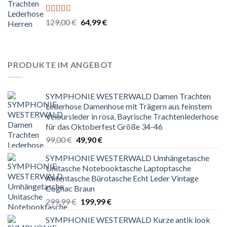
Bewertet
Ursprünglicher
Aktueller
129,00
€
64,99
€
mit
5.00
von
Preis
Preis
5
war:
ist:
129,00 €
64,99 €.
PRODUKTE IM ANGEBOT
SYMPHONIE WESTERWALD Damen Trachten
Lederhose Damenhose mit Trägern aus feinstem
Veloursleder in rosa, Bayrische Trachtenlederhose
für das Oktoberfest Größe 34-46
Ursprünglicher
Aktueller
99,00
€
49,90
€
Preis
Preis
SYMPHONIE WESTERWALD Umhängetasche
war:
ist:
Unitasche Notebooktasche Laptoptasche
99,00 €
49,90 €.
Aktentasche Bürotasche Echt Leder Vintage
Cognac Braun
Ursprünglicher
Aktueller
299,99
€
199,99
€
Preis
Preis
SYMPHONIE WESTERWALD Kurze antik look
war:
ist: