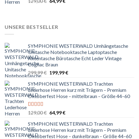
Ursprünglicher
Aktueller
129,00
€
64,99
€
mit
5.00
von
Preis
Preis
5
war:
ist:
129,00 €
64,99 €.
UNSERE BESTSELLER
SYMPHONIE WESTERWALD Umhängetasche
Unitasche Notebooktasche Laptoptasche
Aktentasche Bürotasche Echt Leder Vintage
Cognac Braun
Ursprünglicher
Aktueller
299,99
€
199,99
€
Preis
Preis
SYMPHONIE WESTERWALD Trachten
war:
ist:
Lederhose Herren kurz mit Trägern – Premium
299,99 €
199,99 €.
Oktoberfest Hose – mittelbraun – Größe 44–60
Bewertet
Ursprünglicher
Aktueller
129,00
€
64,99
€
mit
5.00
von
Preis
Preis
5
SYMPHONIE WESTERWALD Trachten
war:
ist:
Lederhose Herren kurz mit Trägern – Premium
129,00 €
64,99 €.
Oktoberfest Hose – dunkelbraun – Größe 44–60