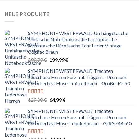
NEUE PRODUKTE
SYMPHONIE WESTERWALD Umhängetasche
Unitasche Notebooktasche Laptoptasche
Aktentasche Bürotasche Echt Leder Vintage
Cognac Braun
Ursprünglicher
Aktueller
299,99
€
199,99
€
Preis
Preis
SYMPHONIE WESTERWALD Trachten
war:
ist:
Lederhose Herren kurz mit Trägern – Premium
299,99 €
199,99 €.
Oktoberfest Hose – mittelbraun – Größe 44–60
Bewertet
Ursprünglicher
Aktueller
129,00
€
64,99
€
mit
5.00
von
Preis
Preis
5
SYMPHONIE WESTERWALD Trachten
war:
ist:
Lederhose Herren kurz mit Trägern – Premium
129,00 €
64,99 €.
Oktoberfest Hose – dunkelbraun – Größe 44–60
Bewertet