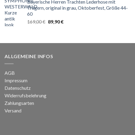
Bayerische Herren Trachten Lederhose mit
299,99 €
199,99 €.
Trägern, original in grau, Oktoberfest, Größe 44-
60
Ursprünglicher
Aktueller
169,00
€
89,90
€
Preis
Preis
war:
ist:
169,00 €
89,90 €.
ALLGEMEINE INFOS
AGB
Impressum
Datenschutz
Widerrufsbelehrung
Zahlungsarten
Versand