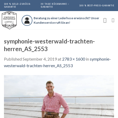
Skip
100 % GELD-ZURÜCK-
30 TAGE RÜCKNAHME -
100 % BEST-PREIS-GARANTIE
GARANTIE
GARANTIE
to
content
Beratung zu einer Lederhose erwünscht? Unser
Kundenservice ruft Sie an!
symphonie-westerwald-trachten-
herren_AS_2553
Published
September 4, 2019
at
2783 × 1600
in
symphonie-
westerwald-trachten-herren_AS_2553