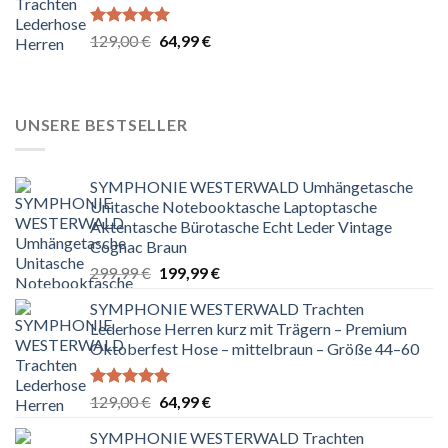
Bewertet
Ursprünglicher
Aktueller
129,00
€
64,99
€
mit
5.00
Preis
Preis
von 5
war:
ist:
129,00 €
64,99 €.
UNSERE BESTSELLER
SYMPHONIE WESTERWALD Umhängetasche
Unitasche Notebooktasche Laptoptasche
Aktentasche Bürotasche Echt Leder Vintage
Cognac Braun
Ursprünglicher
Aktueller
299,99
€
199,99
€
Preis
Preis
SYMPHONIE WESTERWALD Trachten
war:
ist:
Lederhose Herren kurz mit Trägern – Premium
299,99 €
199,99 €.
Oktoberfest Hose – mittelbraun – Größe 44–60
Bewertet
Ursprünglicher
Aktueller
129,00
€
64,99
€
mit
5.00
Preis
Preis
von 5
SYMPHONIE WESTERWALD Trachten
war:
ist: