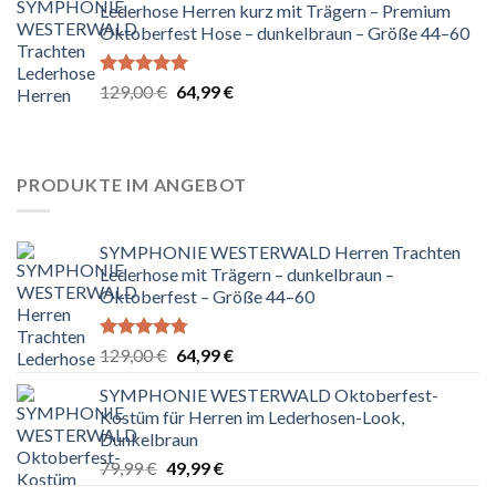
Lederhose Herren kurz mit Trägern – Premium
129,00 €
64,99 €.
Oktoberfest Hose – dunkelbraun – Größe 44–60
Bewertet
Ursprünglicher
Aktueller
129,00
€
64,99
€
mit
5.00
Preis
Preis
von 5
war:
ist:
129,00 €
64,99 €.
PRODUKTE IM ANGEBOT
SYMPHONIE WESTERWALD Herren Trachten
Lederhose mit Trägern – dunkelbraun –
Oktoberfest – Größe 44–60
Bewertet
Ursprünglicher
Aktueller
129,00
€
64,99
€
mit
4.75
Preis
Preis
von 5
SYMPHONIE WESTERWALD Oktoberfest-
war:
ist:
Kostüm für Herren im Lederhosen-Look,
129,00 €
64,99 €.
Dunkelbraun
Ursprünglicher
Aktueller
79,99
€
49,99
€
Preis
Preis