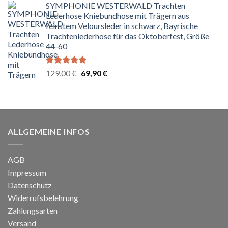
SYMPHONIE WESTERWALD Trachten
war:
ist:
Lederhose Kniebundhose mit Trägern aus
79,99 €
49,99 €.
feinstem Veloursleder in schwarz, Bayrische
Trachtenlederhose für das Oktoberfest, Größe
44-60
Bewertet
Ursprünglicher
Aktueller
129,00
€
69,90
€
mit
5.00
Preis
Preis
von 5
war:
ist:
129,00 €
69,90 €.
ALLGEMEINE INFOS
AGB
Impressum
Datenschutz
Widerrufsbelehrung
Zahlungsarten
Versand