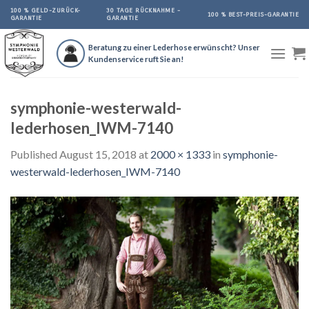
Skip
100 % GELD-ZURÜCK-
30 TAGE RÜCKNAHME -
100 % BEST-PREIS-GARANTIE
GARANTIE
GARANTIE
to
content
Beratung zu einer Lederhose erwünscht? Unser
Kundenservice ruft Sie an!
symphonie-westerwald-
lederhosen_IWM-7140
Published
August 15, 2018
at
2000 × 1333
in
symphonie-
westerwald-lederhosen_IWM-7140