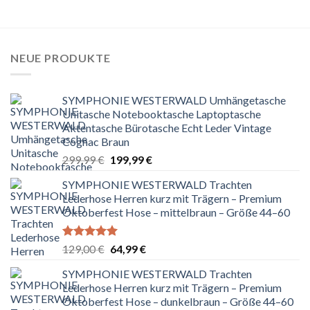
NEUE PRODUKTE
SYMPHONIE WESTERWALD Umhängetasche
Unitasche Notebooktasche Laptoptasche
Aktentasche Bürotasche Echt Leder Vintage
Cognac Braun
Ursprünglicher
Aktueller
299,99
€
199,99
€
Preis
Preis
SYMPHONIE WESTERWALD Trachten
war:
ist:
Lederhose Herren kurz mit Trägern – Premium
299,99 €
199,99 €.
Oktoberfest Hose – mittelbraun – Größe 44–60
Bewertet
Ursprünglicher
Aktueller
129,00
€
64,99
€
mit
5.00
Preis
Preis
von 5
SYMPHONIE WESTERWALD Trachten
war:
ist:
Lederhose Herren kurz mit Trägern – Premium
129,00 €
64,99 €.
Oktoberfest Hose – dunkelbraun – Größe 44–60