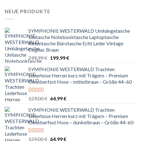
NEUE PRODUKTE
SYMPHONIE WESTERWALD Umhängetasche
Unitasche Notebooktasche Laptoptasche
Aktentasche Bürotasche Echt Leder Vintage
Cognac Braun
Ursprünglicher
Aktueller
299,99
€
199,99
€
Preis
Preis
SYMPHONIE WESTERWALD Trachten
war:
ist:
Lederhose Herren kurz mit Trägern – Premium
299,99 €
199,99 €.
Oktoberfest Hose – mittelbraun – Größe 44–60
Bewertet
Ursprünglicher
Aktueller
129,00
€
64,99
€
mit
5.00
von
Preis
Preis
5
SYMPHONIE WESTERWALD Trachten
war:
ist:
Lederhose Herren kurz mit Trägern – Premium
129,00 €
64,99 €.
Oktoberfest Hose – dunkelbraun – Größe 44–60
Bewertet
Ursprünglicher
Aktueller
129,00
€
64,99
€