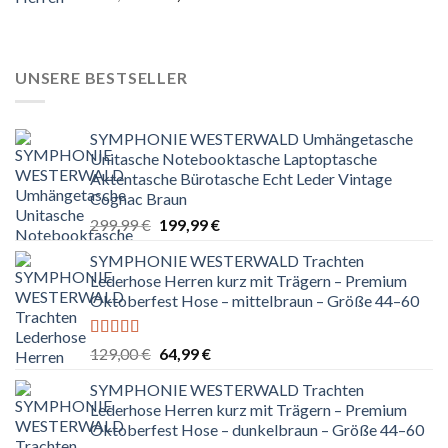
mit
5.00
von
Preis
Preis
5
war:
ist:
129,00 €
64,99 €.
UNSERE BESTSELLER
SYMPHONIE WESTERWALD Umhängetasche
Unitasche Notebooktasche Laptoptasche
Aktentasche Bürotasche Echt Leder Vintage
Cognac Braun
Ursprünglicher
Aktueller
299,99
€
199,99
€
Preis
Preis
SYMPHONIE WESTERWALD Trachten
war:
ist:
Lederhose Herren kurz mit Trägern – Premium
299,99 €
199,99 €.
Oktoberfest Hose – mittelbraun – Größe 44–60
Bewertet
Ursprünglicher
Aktueller
129,00
€
64,99
€
mit
5.00
von
Preis
Preis
5
SYMPHONIE WESTERWALD Trachten
war:
ist:
Lederhose Herren kurz mit Trägern – Premium
129,00 €
64,99 €.
Oktoberfest Hose – dunkelbraun – Größe 44–60