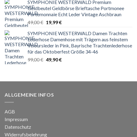
SYMPHONIE WESTERWALD Premium
war:
ist:
Geldbeutel Geldbörse Brieftasche Portmonee
169,00 €
89,90 €.
Portemonnaie Echt Leder Vintage Aschbraun
Ursprünglicher
Aktueller
49,00
€
19,99
€
Preis
Preis
SYMPHONIE WESTERWALD Damen Trachten
war:
ist:
Lederhose Damenhose mit Trägern aus feinstem
49,00 €
19,99 €.
Veloursleder in Pink, Bayrische Trachtenlederhose
für das Oktoberfest Größe 34-46
Ursprünglicher
Aktueller
99,00
€
49,90
€
Preis
Preis
war:
ist:
99,00 €
49,90 €.
ALLGEMEINE INFOS
AGB
Impressum
Datenschutz
Widerrufsbelehrung