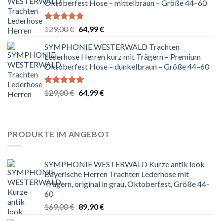
Oktoberfest Hose – mittelbraun – Größe 44–60
Bewertet
Ursprünglicher
Aktueller
129,00
€
64,99
€
mit
5.00
Preis
Preis
von 5
SYMPHONIE WESTERWALD Trachten
war:
ist:
Lederhose Herren kurz mit Trägern – Premium
129,00 €
64,99 €.
Oktoberfest Hose – dunkelbraun – Größe 44–60
Bewertet
Ursprünglicher
Aktueller
129,00
€
64,99
€
mit
5.00
Preis
Preis
von 5
war:
ist:
129,00 €
64,99 €.
PRODUKTE IM ANGEBOT
SYMPHONIE WESTERWALD Kurze antik look
Bayerische Herren Trachten Lederhose mit
Trägern, original in grau, Oktoberfest, Größe 44-
60
Ursprünglicher
Aktueller
169,00
€
89,90
€
Preis
Preis