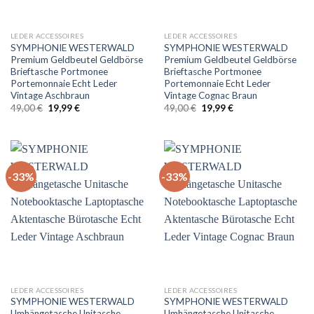
LEDER ACCESSOIRES
LEDER ACCESSOIRES
SYMPHONIE WESTERWALD
SYMPHONIE WESTERWALD
Premium Geldbeutel Geldbörse
Premium Geldbeutel Geldbörse
Brieftasche Portmonee
Brieftasche Portmonee
Portemonnaie Echt Leder
Portemonnaie Echt Leder
Vintage Aschbraun
Vintage Cognac Braun
Ursprünglicher
Aktueller
Ursprünglicher
Aktueller
49,00
€
19,99
€
49,00
€
19,99
€
Preis
Preis
Preis
Preis
war:
ist:
war:
ist:
49,00 €
19,99 €.
49,00 €
19,99 €.
-33%
-33%
LEDER ACCESSOIRES
LEDER ACCESSOIRES
SYMPHONIE WESTERWALD
SYMPHONIE WESTERWALD
Umhängetasche Unitasche
Umhängetasche Unitasche