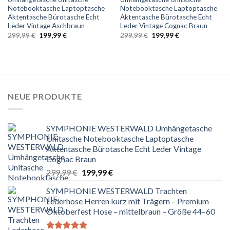
Notebooktasche Laptoptasche
Notebooktasche Laptoptasche
Aktentasche Bürotasche Echt
Aktentasche Bürotasche Echt
Leder Vintage Aschbraun
Leder Vintage Cognac Braun
Ursprünglicher
Aktueller
Ursprünglicher
Aktueller
299,99
€
199,99
€
299,99
€
199,99
€
Preis
Preis
Preis
Preis
war:
ist:
war:
ist:
299,99 €
199,99 €.
299,99 €
199,99 €.
NEUE PRODUKTE
SYMPHONIE WESTERWALD Umhängetasche
Unitasche Notebooktasche Laptoptasche
Aktentasche Bürotasche Echt Leder Vintage
Cognac Braun
Ursprünglicher
Aktueller
299,99
€
199,99
€
Preis
Preis
SYMPHONIE WESTERWALD Trachten
war:
ist:
Lederhose Herren kurz mit Trägern – Premium
299,99 €
199,99 €.
Oktoberfest Hose – mittelbraun – Größe 44–60