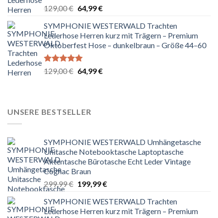
Bewertet
Ursprünglicher
Aktueller
129,00
€
64,99
€
mit
5.00
Preis
Preis
von 5
SYMPHONIE WESTERWALD Trachten
war:
ist:
Lederhose Herren kurz mit Trägern – Premium
129,00 €
64,99 €.
Oktoberfest Hose – dunkelbraun – Größe 44–60
Bewertet
Ursprünglicher
Aktueller
129,00
€
64,99
€
mit
5.00
Preis
Preis
von 5
war:
ist:
129,00 €
64,99 €.
UNSERE BESTSELLER
SYMPHONIE WESTERWALD Umhängetasche
Unitasche Notebooktasche Laptoptasche
Aktentasche Bürotasche Echt Leder Vintage
Cognac Braun
Ursprünglicher
Aktueller
299,99
€
199,99
€
Preis
Preis
SYMPHONIE WESTERWALD Trachten
war:
ist:
Lederhose Herren kurz mit Trägern – Premium
299,99 €
199,99 €.