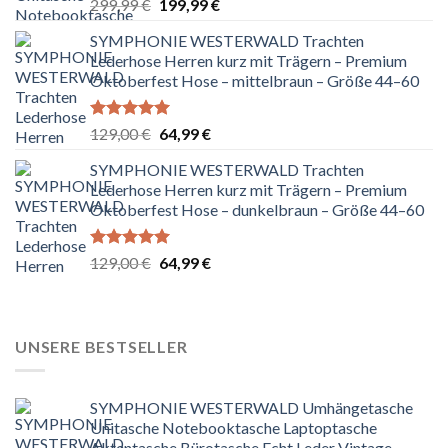
Ursprünglicher
Aktueller
299,99
€
199,99
€
Preis
Preis
SYMPHONIE WESTERWALD Trachten
war:
ist:
Lederhose Herren kurz mit Trägern – Premium
299,99 €
199,99 €.
Oktoberfest Hose – mittelbraun – Größe 44–60
Bewertet
Ursprünglicher
Aktueller
129,00
€
64,99
€
mit
5.00
Preis
Preis
von 5
SYMPHONIE WESTERWALD Trachten
war:
ist:
Lederhose Herren kurz mit Trägern – Premium
129,00 €
64,99 €.
Oktoberfest Hose – dunkelbraun – Größe 44–60
Bewertet
Ursprünglicher
Aktueller
129,00
€
64,99
€
mit
5.00
Preis
Preis
von 5
war:
ist:
129,00 €
64,99 €.
UNSERE BESTSELLER
SYMPHONIE WESTERWALD Umhängetasche
Unitasche Notebooktasche Laptoptasche
Aktentasche Bürotasche Echt Leder Vintage