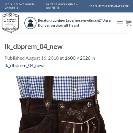
Skip
100 % GELD-ZURÜCK-
30 TAGE RÜCKNAHME -
100 % BEST-PREIS-GARANTIE
GARANTIE
GARANTIE
to
content
Beratung zu einer Lederhose erwünscht? Unser
Kundenservice ruft Sie an!
lk_dbprem_04_new
Published
August 16, 2018
at
1600 × 2026
in
lk_dbprem_04_new