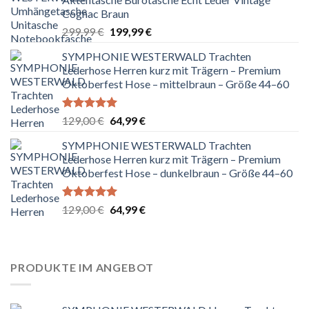
Cognac Braun
Ursprünglicher
Aktueller
299,99
€
199,99
€
Preis
Preis
SYMPHONIE WESTERWALD Trachten
war:
ist:
Lederhose Herren kurz mit Trägern – Premium
299,99 €
199,99 €.
Oktoberfest Hose – mittelbraun – Größe 44–60
Bewertet
Ursprünglicher
Aktueller
129,00
€
64,99
€
mit
5.00
Preis
Preis
von 5
SYMPHONIE WESTERWALD Trachten
war:
ist:
Lederhose Herren kurz mit Trägern – Premium
129,00 €
64,99 €.
Oktoberfest Hose – dunkelbraun – Größe 44–60
Bewertet
Ursprünglicher
Aktueller
129,00
€
64,99
€
mit
5.00
Preis
Preis
von 5
war:
ist:
129,00 €
64,99 €.
PRODUKTE IM ANGEBOT