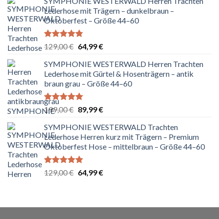
SYMPHONIE WESTERWALD Herren Trachten
Lederhose mit Trägern – dunkelbraun –
Oktoberfest – Größe 44–60
Bewertet
Ursprünglicher
Aktueller
129,00
€
64,99
€
mit
4.75
Preis
Preis
von 5
SYMPHONIE WESTERWALD Herren Trachten
war:
ist:
Lederhose mit Gürtel & Hosenträgern – antik
129,00 €
64,99 €.
braun grau – Größe 44–60
Bewertet
Ursprünglicher
Aktueller
199,00
€
89,99
€
mit
5.00
Preis
Preis
von 5
SYMPHONIE WESTERWALD Trachten
war:
ist:
Lederhose Herren kurz mit Trägern – Premium
199,00 €
89,99 €.
Oktoberfest Hose – mittelbraun – Größe 44–60
Bewertet
Ursprünglicher
Aktueller
129,00
€
64,99
€
mit
5.00
Preis
Preis
von 5
war:
ist:
129,00 €
64,99 €.