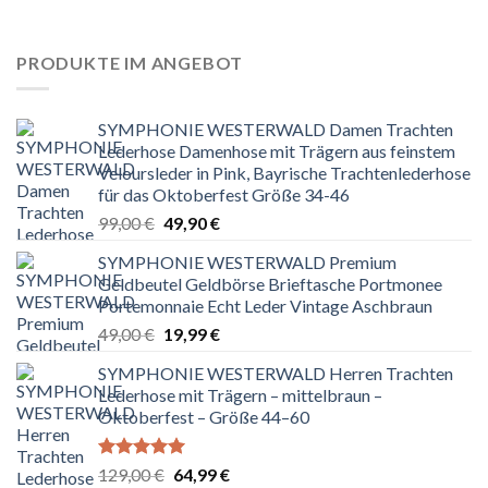
von 5
war:
ist:
129,00 €
64,99 €.
PRODUKTE IM ANGEBOT
SYMPHONIE WESTERWALD Damen Trachten
Lederhose Damenhose mit Trägern aus feinstem
Veloursleder in Pink, Bayrische Trachtenlederhose
für das Oktoberfest Größe 34-46
Ursprünglicher
Aktueller
99,00
€
49,90
€
Preis
Preis
SYMPHONIE WESTERWALD Premium
war:
ist:
Geldbeutel Geldbörse Brieftasche Portmonee
99,00 €
49,90 €.
Portemonnaie Echt Leder Vintage Aschbraun
Ursprünglicher
Aktueller
49,00
€
19,99
€
Preis
Preis
SYMPHONIE WESTERWALD Herren Trachten
war:
ist:
Lederhose mit Trägern – mittelbraun –
49,00 €
19,99 €.
Oktoberfest – Größe 44–60
Bewertet
Ursprünglicher
Aktueller
129,00
€
64,99
€