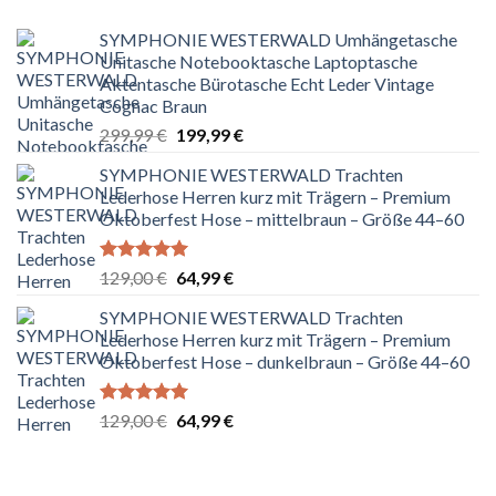
SYMPHONIE WESTERWALD Umhängetasche
Unitasche Notebooktasche Laptoptasche
Aktentasche Bürotasche Echt Leder Vintage
Cognac Braun
Ursprünglicher
Aktueller
299,99
€
199,99
€
Preis
Preis
SYMPHONIE WESTERWALD Trachten
war:
ist:
Lederhose Herren kurz mit Trägern – Premium
299,99 €
199,99 €.
Oktoberfest Hose – mittelbraun – Größe 44–60
Bewertet
Ursprünglicher
Aktueller
129,00
€
64,99
€
mit
5.00
Preis
Preis
von 5
SYMPHONIE WESTERWALD Trachten
war:
ist:
Lederhose Herren kurz mit Trägern – Premium
129,00 €
64,99 €.
Oktoberfest Hose – dunkelbraun – Größe 44–60
Bewertet
Ursprünglicher
Aktueller
129,00
€
64,99
€
mit
5.00
Preis
Preis
von 5
war:
ist:
129,00 €
64,99 €.