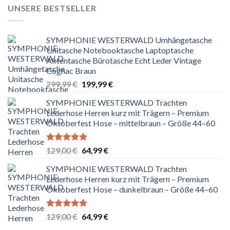
UNSERE BESTSELLER
SYMPHONIE WESTERWALD Umhängetasche
Unitasche Notebooktasche Laptoptasche
Aktentasche Bürotasche Echt Leder Vintage
Cognac Braun
Ursprünglicher
Aktueller
299,99
€
199,99
€
Preis
Preis
SYMPHONIE WESTERWALD Trachten
war:
ist:
Lederhose Herren kurz mit Trägern – Premium
299,99 €
199,99 €.
Oktoberfest Hose – mittelbraun – Größe 44–60
Bewertet
Ursprünglicher
Aktueller
129,00
€
64,99
€
mit
5.00
Preis
Preis
von 5
SYMPHONIE WESTERWALD Trachten
war:
ist:
Lederhose Herren kurz mit Trägern – Premium
129,00 €
64,99 €.
Oktoberfest Hose – dunkelbraun – Größe 44–60
Bewertet
Ursprünglicher
Aktueller
129,00
€
64,99
€
mit
5.00
Preis
Preis