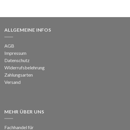
mit
5.00
Preis
Preis
von 5
war:
ist:
129,00 €
64,99 €.
ALLGEMEINE INFOS
AGB
Impressum
Datenschutz
Widerrufsbelehrung
Zahlungsarten
Versand
MEHR ÜBER UNS
Fachhandel für