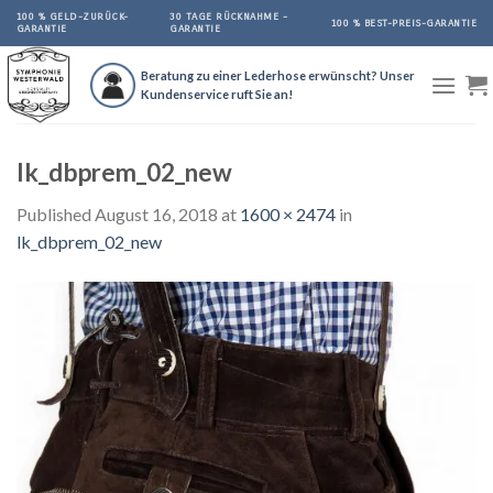
Skip
100 % GELD-ZURÜCK-
30 TAGE RÜCKNAHME -
100 % BEST-PREIS-GARANTIE
GARANTIE
GARANTIE
to
content
Beratung zu einer Lederhose erwünscht? Unser
Kundenservice ruft Sie an!
lk_dbprem_02_new
Published
August 16, 2018
at
1600 × 2474
in
lk_dbprem_02_new