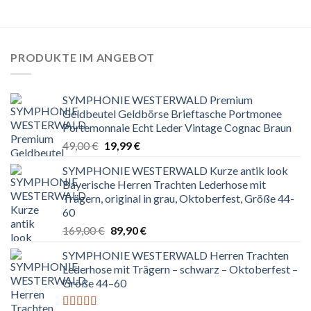
PRODUKTE IM ANGEBOT
SYMPHONIE WESTERWALD Premium
Geldbeutel Geldbörse Brieftasche Portmonee
Portemonnaie Echt Leder Vintage Cognac Braun
Ursprünglicher
Aktueller
49,00
€
19,99
€
Preis
Preis
SYMPHONIE WESTERWALD Kurze antik look
war:
ist:
Bayerische Herren Trachten Lederhose mit
49,00 €
19,99 €.
Trägern, original in grau, Oktoberfest, Größe 44-
60
Ursprünglicher
Aktueller
169,00
€
89,90
€
Preis
Preis
SYMPHONIE WESTERWALD Herren Trachten
war:
ist:
Lederhose mit Trägern – schwarz – Oktoberfest –
169,00 €
89,90 €.
Größe 44–60