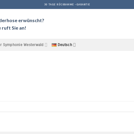
30 TAGE RÜCKNAHME -GARANTIE
ederhose erwünscht?
ruft Sie an!
r Symphonie Westerwald
Deutsch