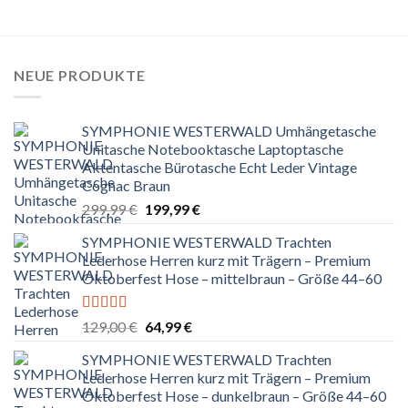
NEUE PRODUKTE
SYMPHONIE WESTERWALD Umhängetasche
Unitasche Notebooktasche Laptoptasche
Aktentasche Bürotasche Echt Leder Vintage
Cognac Braun
Ursprünglicher
Aktueller
299,99
€
199,99
€
Preis
Preis
SYMPHONIE WESTERWALD Trachten
war:
ist:
Lederhose Herren kurz mit Trägern – Premium
299,99 €
199,99 €.
Oktoberfest Hose – mittelbraun – Größe 44–60
Bewertet
Ursprünglicher
Aktueller
129,00
€
64,99
€
mit
5.00
von
Preis
Preis
5
SYMPHONIE WESTERWALD Trachten
war:
ist:
Lederhose Herren kurz mit Trägern – Premium
129,00 €
64,99 €.
Oktoberfest Hose – dunkelbraun – Größe 44–60