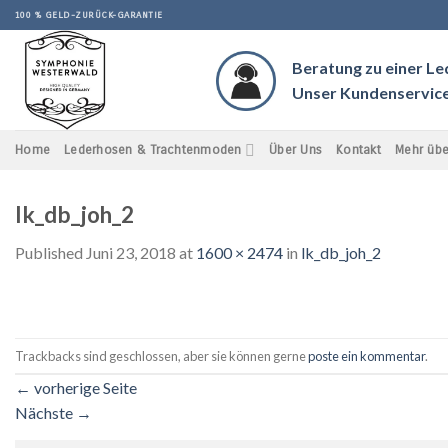
Skip
100 % GELD-ZURÜCK-GARANTIE
to
content
Beratung zu einer L
Unser Kundenservice 
Home
Lederhosen & Trachtenmoden
Über Uns
Kontakt
Mehr übe
lk_db_joh_2
Published
Juni 23, 2018
at
1600 × 2474
in
lk_db_joh_2
Trackbacks sind geschlossen, aber sie können gerne
poste ein kommentar
.
←
vorherige Seite
Nächste
→