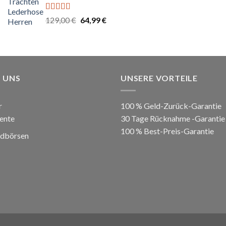
Bewertet
Ursprünglicher
Aktueller
129,00
€
64,99
€
mit
5.00
von
Preis
Preis
5
war:
ist:
129,00 €
64,99 €.
 UNS
UNSERE VORTEILE
r
100 % Geld-Zurück-Garantie
ente
30 Tage Rücknahme -Garantie
100 % Best-Preis-Garantie
ldbörsen