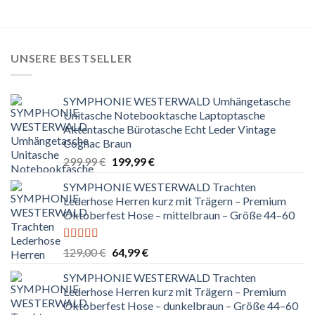
UNSERE BESTSELLER
SYMPHONIE WESTERWALD Umhängetasche
Unitasche Notebooktasche Laptoptasche
Aktentasche Bürotasche Echt Leder Vintage
Cognac Braun
Ursprünglicher
Aktueller
299,99
€
199,99
€
Preis
Preis
SYMPHONIE WESTERWALD Trachten
war:
ist:
Lederhose Herren kurz mit Trägern – Premium
299,99 €
199,99 €.
Oktoberfest Hose – mittelbraun – Größe 44–60
Bewertet
Ursprünglicher
Aktueller
129,00
€
64,99
€
mit
5.00
von
Preis
Preis
5
SYMPHONIE WESTERWALD Trachten
war:
ist:
Lederhose Herren kurz mit Trägern – Premium
129,00 €
64,99 €.
Oktoberfest Hose – dunkelbraun – Größe 44–60