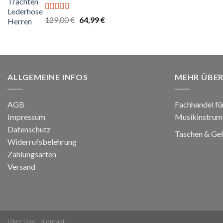
Bewertet
Ursprünglicher
Aktueller
129,00
€
64,99
€
mit
5.00
von
Preis
Preis
5
war:
ist:
129,00 €
64,99 €.
ALLGEMEINE INFOS
MEHR ÜBER
AGB
Fachhandel fü
Impressum
Musikinstrum
Datenschutz
Taschen & Ge
Widerrufsbelehrung
Zahlungsarten
Versand
Über Uns
Kontakt