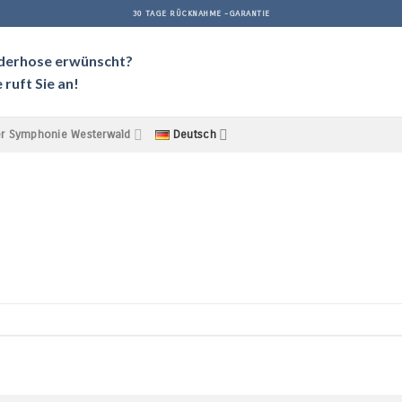
30 TAGE RÜCKNAHME -GARANTIE
ederhose erwünscht?
ruft Sie an!
r Symphonie Westerwald
Deutsch