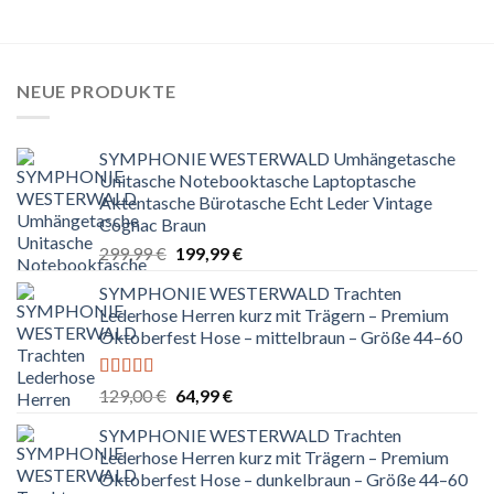
NEUE PRODUKTE
SYMPHONIE WESTERWALD Umhängetasche
Unitasche Notebooktasche Laptoptasche
Aktentasche Bürotasche Echt Leder Vintage
Cognac Braun
Ursprünglicher
Aktueller
299,99
€
199,99
€
Preis
Preis
SYMPHONIE WESTERWALD Trachten
war:
ist:
Lederhose Herren kurz mit Trägern – Premium
299,99 €
199,99 €.
Oktoberfest Hose – mittelbraun – Größe 44–60
Bewertet
Ursprünglicher
Aktueller
129,00
€
64,99
€
mit
5.00
von
Preis
Preis
5
SYMPHONIE WESTERWALD Trachten
war:
ist:
Lederhose Herren kurz mit Trägern – Premium
129,00 €
64,99 €.
Oktoberfest Hose – dunkelbraun – Größe 44–60