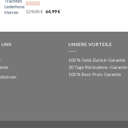
Bewertet
Ursprünglicher
Aktueller
129,00
€
64,99
€
mit
5.00
von
Preis
Preis
5
war:
ist:
129,00 €
64,99 €.
 UNS
UNSERE VORTEILE
r
100 % Geld-Zurück-Garantie
ente
30 Tage Rücknahme -Garantie
100 % Best-Preis-Garantie
ldbörsen