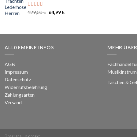
Bewertet
Ursprünglicher
Aktueller
129,00
€
64,99
€
mit
5.00
von
Preis
Preis
5
war:
ist:
129,00 €
64,99 €.
ALLGEMEINE INFOS
MEHR ÜBER
AGB
Fachhandel fü
Impressum
Musikinstrum
Datenschutz
Taschen & Ge
Widerrufsbelehrung
Zahlungsarten
Versand
Über Uns
Kontakt