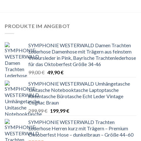
PRODUKTE IM ANGEBOT
SYMPHONIE WESTERWALD Damen Trachten
Lederhose Damenhose mit Trägern aus feinstem
Veloursleder in Pink, Bayrische Trachtenlederhose
für das Oktoberfest Größe 34-46
Ursprünglicher
Aktueller
99,00
€
49,90
€
Preis
Preis
SYMPHONIE WESTERWALD Umhängetasche
war:
ist:
Unitasche Notebooktasche Laptoptasche
99,00 €
49,90 €.
Aktentasche Bürotasche Echt Leder Vintage
Cognac Braun
Ursprünglicher
Aktueller
299,99
€
199,99
€
Preis
Preis
SYMPHONIE WESTERWALD Trachten
war:
ist:
Lederhose Herren kurz mit Trägern – Premium
299,99 €
199,99 €.
Oktoberfest Hose – dunkelbraun – Größe 44–60