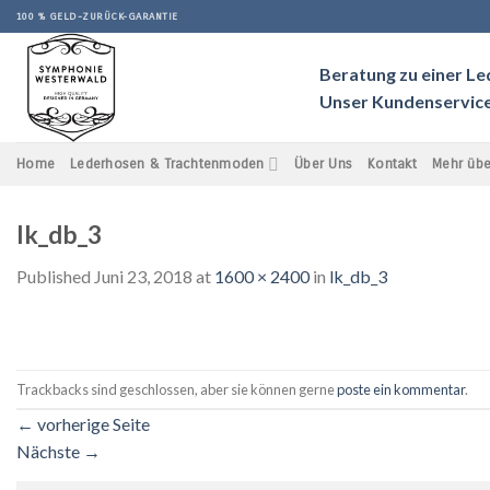
Skip
100 % GELD-ZURÜCK-GARANTIE
to
content
Beratung zu einer L
Unser Kundenservice 
Home
Lederhosen & Trachtenmoden
Über Uns
Kontakt
Mehr übe
lk_db_3
Published
Juni 23, 2018
at
1600 × 2400
in
lk_db_3
Trackbacks sind geschlossen, aber sie können gerne
poste ein kommentar
.
←
vorherige Seite
Nächste
→