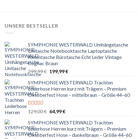
UNSERE BESTSELLER
SYMPHONIE WESTERWALD Umhängetasche
Unitasche Notebooktasche Laptoptasche
Aktentasche Bürotasche Echt Leder Vintage
Cognac Braun
Ursprünglicher
Aktueller
299,99
€
199,99
€
Preis
Preis
SYMPHONIE WESTERWALD Trachten
war:
ist:
Lederhose Herren kurz mit Trägern – Premium
299,99 €
199,99 €.
Oktoberfest Hose – mittelbraun – Größe 44–60
Bewertet
Ursprünglicher
Aktueller
129,00
€
64,99
€
mit
5.00
von
Preis
Preis
5
SYMPHONIE WESTERWALD Trachten
war:
ist:
Lederhose Herren kurz mit Trägern – Premium
129,00 €
64,99 €.
Oktoberfest Hose – dunkelbraun – Größe 44–60