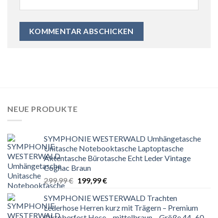
NEUE PRODUKTE
SYMPHONIE WESTERWALD Umhängetasche
Unitasche Notebooktasche Laptoptasche
Aktentasche Bürotasche Echt Leder Vintage
Cognac Braun
Ursprünglicher
Aktueller
299,99
€
199,99
€
Preis
Preis
SYMPHONIE WESTERWALD Trachten
war:
ist:
Lederhose Herren kurz mit Trägern – Premium
299,99 €
199,99 €.
Oktoberfest Hose – mittelbraun – Größe 44–60