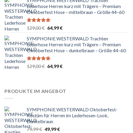
SYMPHONIE WESTERWALD Trachten
war:
ist:
Lederhose Herren kurz mit Trägern – Premium
299,99 €
199,99 €.
Oktoberfest Hose – mittelbraun – Größe 44–60
Bewertet
Ursprünglicher
Aktueller
129,00
€
64,99
€
mit
5.00
Preis
Preis
von 5
SYMPHONIE WESTERWALD Trachten
war:
ist:
Lederhose Herren kurz mit Trägern – Premium
129,00 €
64,99 €.
Oktoberfest Hose – dunkelbraun – Größe 44–60
Bewertet
Ursprünglicher
Aktueller
129,00
€
64,99
€
mit
5.00
Preis
Preis
von 5
war:
ist:
129,00 €
64,99 €.
PRODUKTE IM ANGEBOT
SYMPHONIE WESTERWALD Oktoberfest-
Kostüm für Herren im Lederhosen-Look,
Dunkelbraun
Ursprünglicher
Aktueller
79,99
€
49,99
€