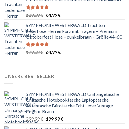
Bewertet
Ursprünglicher
Aktueller
129,00
€
64,99
€
mit
5.00
Preis
Preis
von 5
SYMPHONIE WESTERWALD Trachten
war:
ist:
Lederhose Herren kurz mit Trägern – Premium
129,00 €
64,99 €.
Oktoberfest Hose – dunkelbraun – Größe 44–60
Bewertet
Ursprünglicher
Aktueller
129,00
€
64,99
€
mit
5.00
Preis
Preis
von 5
war:
ist:
129,00 €
64,99 €.
UNSERE BESTSELLER
SYMPHONIE WESTERWALD Umhängetasche
Unitasche Notebooktasche Laptoptasche
Aktentasche Bürotasche Echt Leder Vintage
Cognac Braun
Ursprünglicher
Aktueller
299,99
€
199,99
€
Preis
Preis