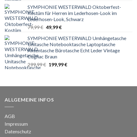
Preis
Preis
SYMPHONIE WESTERWALD Oktoberfest-
war:
ist:
Kostüm für Herren im Lederhosen-Look im
79,99 €
49,99 €.
Lederhosen-Look, Schwarz
Ursprünglicher
Aktueller
79,99
€
49,99
€
Preis
Preis
SYMPHONIE WESTERWALD Umhängetasche
war:
ist:
Unitasche Notebooktasche Laptoptasche
79,99 €
49,99 €.
Aktentasche Bürotasche Echt Leder Vintage
Cognac Braun
Ursprünglicher
Aktueller
299,99
€
199,99
€
Preis
Preis
war:
ist:
299,99 €
199,99 €.
ALLGEMEINE INFOS
AGB
Impressum
Datenschutz