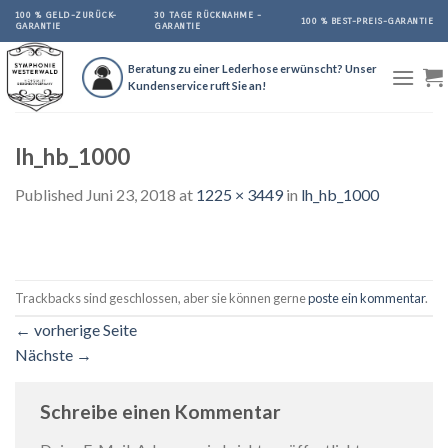
Skip
100 % GELD-ZURÜCK-
30 TAGE RÜCKNAHME -
100 % BEST-PREIS-GARANTIE
GARANTIE
GARANTIE
to
content
Beratung zu einer Lederhose erwünscht? Unser
Kundenservice ruft Sie an!
lh_hb_1000
Published
Juni 23, 2018
at
1225 × 3449
in
lh_hb_1000
Trackbacks sind geschlossen, aber sie können gerne
poste ein kommentar
.
←
vorherige Seite
Nächste
→
Schreibe einen Kommentar