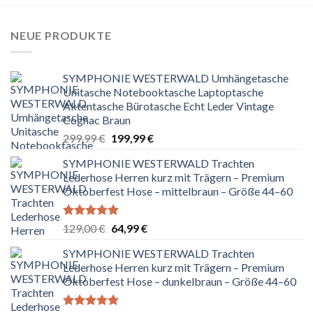
NEUE PRODUKTE
SYMPHONIE WESTERWALD Umhängetasche
Unitasche Notebooktasche Laptoptasche
Aktentasche Bürotasche Echt Leder Vintage
Cognac Braun
Ursprünglicher
Aktueller
299,99
€
199,99
€
Preis
Preis
SYMPHONIE WESTERWALD Trachten
war:
ist:
Lederhose Herren kurz mit Trägern – Premium
299,99 €
199,99 €.
Oktoberfest Hose – mittelbraun – Größe 44–60
Bewertet
Ursprünglicher
Aktueller
129,00
€
64,99
€
mit
5.00
Preis
Preis
von 5
SYMPHONIE WESTERWALD Trachten
war:
ist:
Lederhose Herren kurz mit Trägern – Premium
129,00 €
64,99 €.
Oktoberfest Hose – dunkelbraun – Größe 44–60