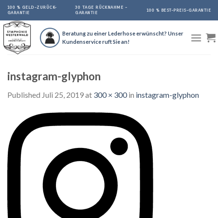
Skip
100 % GELD-ZURÜCK-
30 TAGE RÜCKNAHME -
100 % BEST-PREIS-GARANTIE
GARANTIE
GARANTIE
to
content
Beratung zu einer Lederhose erwünscht? Unser
Kundenservice ruft Sie an!
instagram-glyphon
Published
Juli 25, 2019
at
300 × 300
in
instagram-glyphon