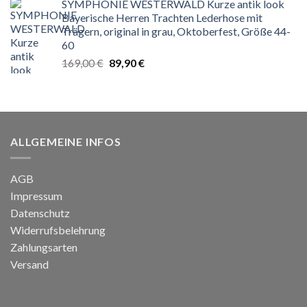
SYMPHONIE WESTERWALD Kurze antik look
war:
ist:
Bayerische Herren Trachten Lederhose mit
189,00 €
79,99 €.
Trägern, original in grau, Oktoberfest, Größe 44-
60
Ursprünglicher
Aktueller
169,00
€
89,90
€
Preis
Preis
war:
ist:
169,00 €
89,90 €.
ALLGEMEINE INFOS
AGB
Impressum
Datenschutz
Widerrufsbelehrung
Zahlungsarten
Versand