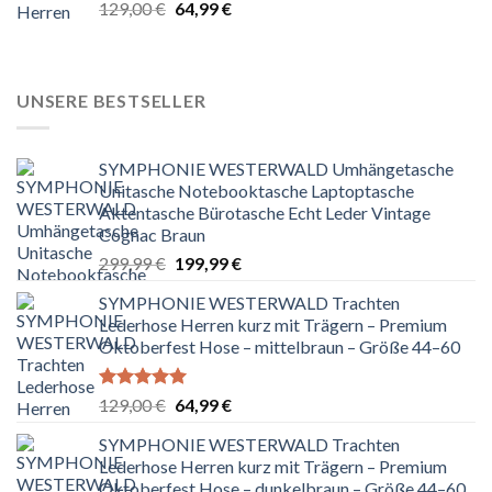
Bewertet
Ursprünglicher
Aktueller
129,00
€
64,99
€
mit
5.00
Preis
Preis
von 5
war:
ist:
129,00 €
64,99 €.
UNSERE BESTSELLER
SYMPHONIE WESTERWALD Umhängetasche
Unitasche Notebooktasche Laptoptasche
Aktentasche Bürotasche Echt Leder Vintage
Cognac Braun
Ursprünglicher
Aktueller
299,99
€
199,99
€
Preis
Preis
SYMPHONIE WESTERWALD Trachten
war:
ist:
Lederhose Herren kurz mit Trägern – Premium
299,99 €
199,99 €.
Oktoberfest Hose – mittelbraun – Größe 44–60
Bewertet
Ursprünglicher
Aktueller
129,00
€
64,99
€
mit
5.00
Preis
Preis
von 5
SYMPHONIE WESTERWALD Trachten
war:
ist:
Lederhose Herren kurz mit Trägern – Premium
129,00 €
64,99 €.
Oktoberfest Hose – dunkelbraun – Größe 44–60