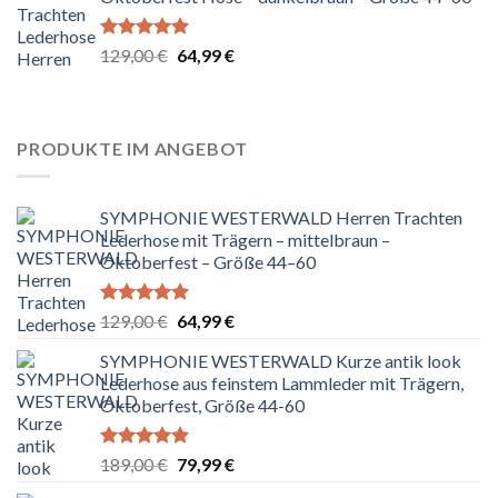
Bewertet
Ursprünglicher
Aktueller
129,00
€
64,99
€
mit
5.00
Preis
Preis
von 5
war:
ist:
129,00 €
64,99 €.
PRODUKTE IM ANGEBOT
SYMPHONIE WESTERWALD Herren Trachten
Lederhose mit Trägern – mittelbraun –
Oktoberfest – Größe 44–60
Bewertet
Ursprünglicher
Aktueller
129,00
€
64,99
€
mit
5.00
Preis
Preis
von 5
SYMPHONIE WESTERWALD Kurze antik look
war:
ist:
Lederhose aus feinstem Lammleder mit Trägern,
129,00 €
64,99 €.
Oktoberfest, Größe 44-60
Bewertet
Ursprünglicher
Aktueller
189,00
€
79,99
€
mit
5.00
Preis
Preis
von 5