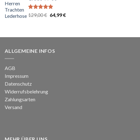
Bewertet
Ursprünglicher
Aktueller
129,00
€
64,99
€
mit
5.00
Preis
Preis
von 5
war:
ist:
129,00 €
64,99 €.
ALLGEMEINE INFOS
AGB
Impressum
Datenschutz
Widerrufsbelehrung
Zahlungsarten
Versand
MEHR ÜBER UNS