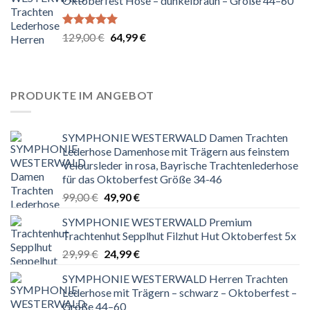
Oktoberfest Hose – dunkelbraun – Größe 44–60
Bewertet
Ursprünglicher
Aktueller
129,00
€
64,99
€
mit
5.00
Preis
Preis
von 5
war:
ist:
129,00 €
64,99 €.
PRODUKTE IM ANGEBOT
SYMPHONIE WESTERWALD Damen Trachten
Lederhose Damenhose mit Trägern aus feinstem
Veloursleder in rosa, Bayrische Trachtenlederhose
für das Oktoberfest Größe 34-46
Ursprünglicher
Aktueller
99,00
€
49,90
€
Preis
Preis
SYMPHONIE WESTERWALD Premium
war:
ist:
Trachtenhut Sepplhut Filzhut Hut Oktoberfest 5x
99,00 €
49,90 €.
Ursprünglicher
Aktueller
29,99
€
24,99
€
Preis
Preis
SYMPHONIE WESTERWALD Herren Trachten
war:
ist:
Lederhose mit Trägern – schwarz – Oktoberfest –
29,99 €
24,99 €.
Größe 44–60