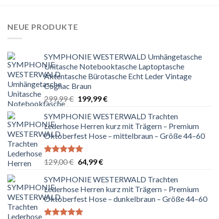
NEUE PRODUKTE
SYMPHONIE WESTERWALD Umhängetasche
Unitasche Notebooktasche Laptoptasche
Aktentasche Bürotasche Echt Leder Vintage
Cognac Braun
Ursprünglicher
Aktueller
299,99
€
199,99
€
Preis
Preis
SYMPHONIE WESTERWALD Trachten
war:
ist:
Lederhose Herren kurz mit Trägern – Premium
299,99 €
199,99 €.
Oktoberfest Hose – mittelbraun – Größe 44–60
Bewertet
Ursprünglicher
Aktueller
129,00
€
64,99
€
mit
5.00
Preis
Preis
von 5
SYMPHONIE WESTERWALD Trachten
war:
ist:
Lederhose Herren kurz mit Trägern – Premium
129,00 €
64,99 €.
Oktoberfest Hose – dunkelbraun – Größe 44–60