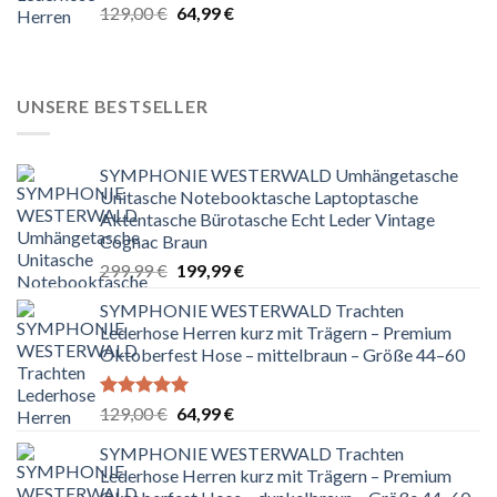
Bewertet
Ursprünglicher
Aktueller
129,00
€
64,99
€
mit
5.00
Preis
Preis
von 5
war:
ist:
129,00 €
64,99 €.
UNSERE BESTSELLER
SYMPHONIE WESTERWALD Umhängetasche
Unitasche Notebooktasche Laptoptasche
Aktentasche Bürotasche Echt Leder Vintage
Cognac Braun
Ursprünglicher
Aktueller
299,99
€
199,99
€
Preis
Preis
SYMPHONIE WESTERWALD Trachten
war:
ist:
Lederhose Herren kurz mit Trägern – Premium
299,99 €
199,99 €.
Oktoberfest Hose – mittelbraun – Größe 44–60
Bewertet
Ursprünglicher
Aktueller
129,00
€
64,99
€
mit
5.00
Preis
Preis
von 5
SYMPHONIE WESTERWALD Trachten
war:
ist:
Lederhose Herren kurz mit Trägern – Premium
129,00 €
64,99 €.