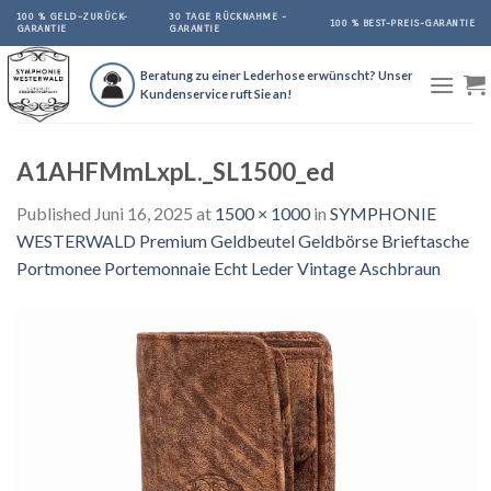
Skip
100 % GELD-ZURÜCK-
30 TAGE RÜCKNAHME -
100 % BEST-PREIS-GARANTIE
GARANTIE
GARANTIE
to
content
Beratung zu einer Lederhose erwünscht? Unser
Kundenservice ruft Sie an!
A1AHFMmLxpL._SL1500_ed
Published
Juni 16, 2025
at
1500 × 1000
in
SYMPHONIE
WESTERWALD Premium Geldbeutel Geldbörse Brieftasche
Portmonee Portemonnaie Echt Leder Vintage Aschbraun