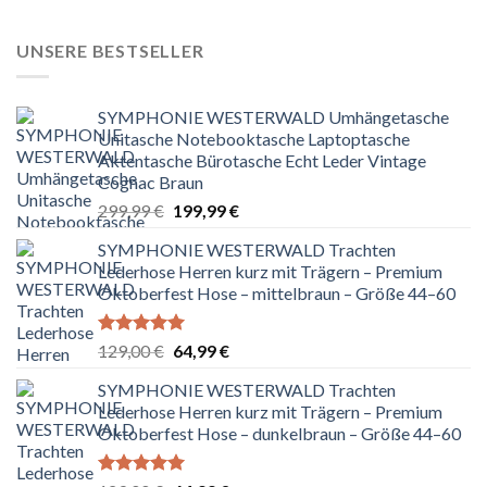
war:
ist:
129,00 €
64,99 €.
UNSERE BESTSELLER
SYMPHONIE WESTERWALD Umhängetasche
Unitasche Notebooktasche Laptoptasche
Aktentasche Bürotasche Echt Leder Vintage
Cognac Braun
Ursprünglicher
Aktueller
299,99
€
199,99
€
Preis
Preis
SYMPHONIE WESTERWALD Trachten
war:
ist:
Lederhose Herren kurz mit Trägern – Premium
299,99 €
199,99 €.
Oktoberfest Hose – mittelbraun – Größe 44–60
Bewertet
Ursprünglicher
Aktueller
129,00
€
64,99
€
mit
5.00
Preis
Preis
von 5
SYMPHONIE WESTERWALD Trachten
war:
ist:
Lederhose Herren kurz mit Trägern – Premium
129,00 €
64,99 €.
Oktoberfest Hose – dunkelbraun – Größe 44–60