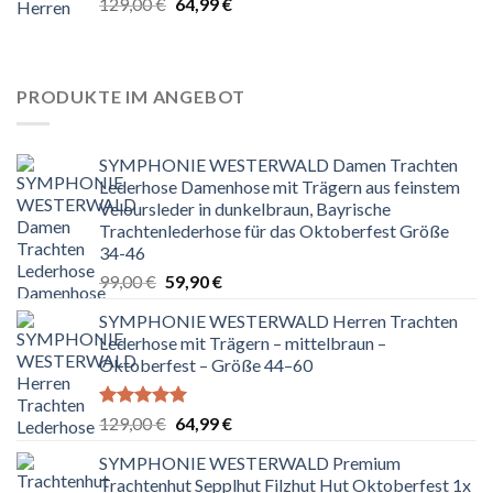
Bewertet
Ursprünglicher
Aktueller
129,00
€
64,99
€
mit
5.00
Preis
Preis
von 5
war:
ist:
129,00 €
64,99 €.
PRODUKTE IM ANGEBOT
SYMPHONIE WESTERWALD Damen Trachten
Lederhose Damenhose mit Trägern aus feinstem
Veloursleder in dunkelbraun, Bayrische
Trachtenlederhose für das Oktoberfest Größe
34-46
Ursprünglicher
Aktueller
99,00
€
59,90
€
Preis
Preis
SYMPHONIE WESTERWALD Herren Trachten
war:
ist:
Lederhose mit Trägern – mittelbraun –
99,00 €
59,90 €.
Oktoberfest – Größe 44–60
Bewertet
Ursprünglicher
Aktueller
129,00
€
64,99
€
mit
5.00
Preis
Preis
von 5
SYMPHONIE WESTERWALD Premium
war:
ist:
Trachtenhut Sepplhut Filzhut Hut Oktoberfest 1x
129,00 €
64,99 €.