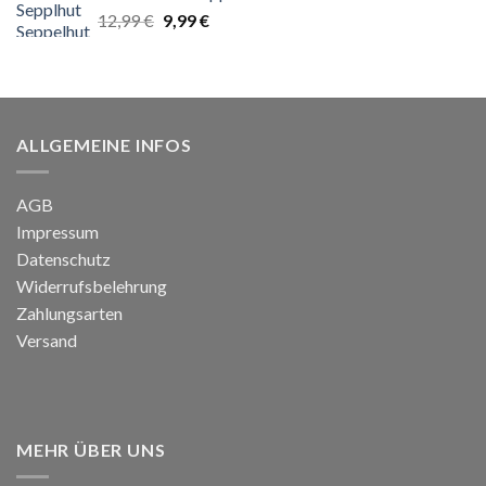
Ursprünglicher
Aktueller
12,99
€
9,99
€
Preis
Preis
war:
ist:
12,99 €
9,99 €.
ALLGEMEINE INFOS
AGB
Impressum
Datenschutz
Widerrufsbelehrung
Zahlungsarten
Versand
MEHR ÜBER UNS