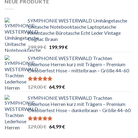
NEUE PRODUKTE
SYMPHONIE WESTERWALD Umhängetasche
Unitasche Notebooktasche Laptoptasche
Aktentasche Bürotasche Echt Leder Vintage
Cognac Braun
Ursprünglicher
Aktueller
299,99
€
199,99
€
Preis
Preis
SYMPHONIE WESTERWALD Trachten
war:
ist:
Lederhose Herren kurz mit Trägern – Premium
299,99 €
199,99 €.
Oktoberfest Hose – mittelbraun – Größe 44–60
Bewertet
Ursprünglicher
Aktueller
129,00
€
64,99
€
mit
5.00
Preis
Preis
von 5
SYMPHONIE WESTERWALD Trachten
war:
ist:
Lederhose Herren kurz mit Trägern – Premium
129,00 €
64,99 €.
Oktoberfest Hose – dunkelbraun – Größe 44–60
Bewertet
Ursprünglicher
Aktueller
129,00
€
64,99
€
mit
5.00
Preis
Preis
von 5