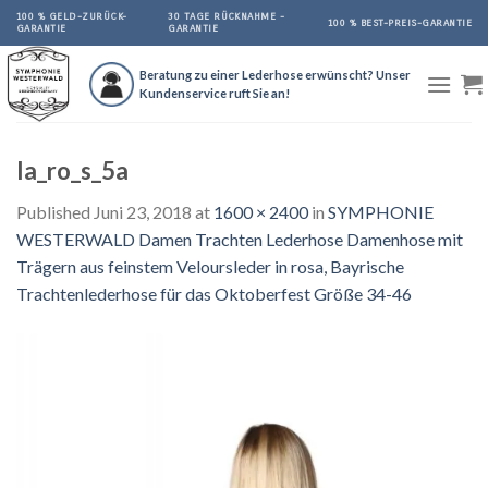
Skip
100 % GELD-ZURÜCK-
30 TAGE RÜCKNAHME -
100 % BEST-PREIS-GARANTIE
GARANTIE
GARANTIE
to
content
Beratung zu einer Lederhose erwünscht? Unser
Kundenservice ruft Sie an!
la_ro_s_5a
Published
Juni 23, 2018
at
1600 × 2400
in
SYMPHONIE
WESTERWALD Damen Trachten Lederhose Damenhose mit
Trägern aus feinstem Veloursleder in rosa, Bayrische
Trachtenlederhose für das Oktoberfest Größe 34-46