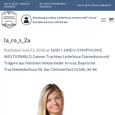
Skip
100 % GELD-ZURÜCK-
30 TAGE RÜCKNAHME -
100 % BEST-PREIS-GARANTIE
GARANTIE
GARANTIE
to
content
Beratung zu einer Lederhose erwünscht? Unser
Kundenservice ruft Sie an!
la_ro_s_2a
Published
Juni 23, 2018
at
1600 × 2400
in
SYMPHONIE
WESTERWALD Damen Trachten Lederhose Damenhose mit
Trägern aus feinstem Veloursleder in rosa, Bayrische
Trachtenlederhose für das Oktoberfest Größe 34-46