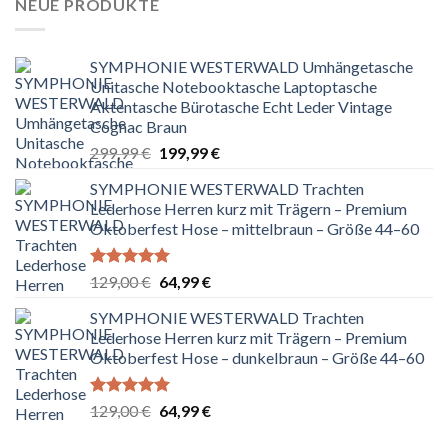
NEUE PRODUKTE
SYMPHONIE WESTERWALD Umhängetasche
Unitasche Notebooktasche Laptoptasche
Aktentasche Bürotasche Echt Leder Vintage
Cognac Braun
Ursprünglicher
Aktueller
299,99
€
199,99
€
Preis
Preis
SYMPHONIE WESTERWALD Trachten
war:
ist:
Lederhose Herren kurz mit Trägern – Premium
299,99 €
199,99 €.
Oktoberfest Hose – mittelbraun – Größe 44–60
Bewertet
Ursprünglicher
Aktueller
129,00
€
64,99
€
mit
5.00
Preis
Preis
von 5
SYMPHONIE WESTERWALD Trachten
war:
ist:
Lederhose Herren kurz mit Trägern – Premium
129,00 €
64,99 €.
Oktoberfest Hose – dunkelbraun – Größe 44–60
Bewertet
Ursprünglicher
Aktueller
129,00
€
64,99
€
mit
5.00
Preis
Preis
von 5