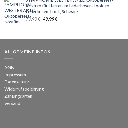
war:
ist:
Kostüm für Herren im Lederhosen-Look im
129,00 €
64,99 €.
Lederhosen-Look, Schwarz
Ursprünglicher
Aktueller
79,99
€
49,99
€
Preis
Preis
war:
ist:
79,99 €
49,99 €.
ALLGEMEINE INFOS
AGB
Impressum
Datenschutz
Widerrufsbelehrung
Zahlungsarten
Versand