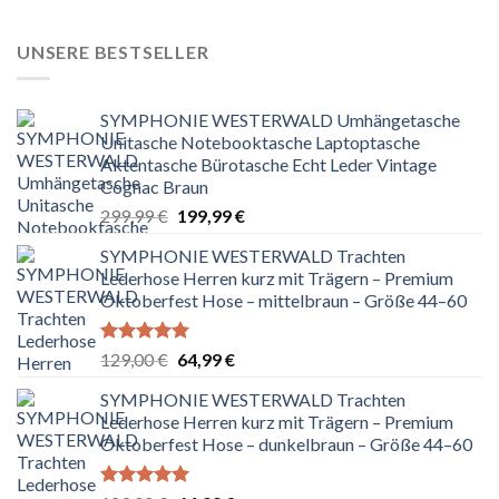
war:
ist:
129,00 €
64,99 €.
UNSERE BESTSELLER
SYMPHONIE WESTERWALD Umhängetasche
Unitasche Notebooktasche Laptoptasche
Aktentasche Bürotasche Echt Leder Vintage
Cognac Braun
Ursprünglicher
Aktueller
299,99
€
199,99
€
Preis
Preis
SYMPHONIE WESTERWALD Trachten
war:
ist:
Lederhose Herren kurz mit Trägern – Premium
299,99 €
199,99 €.
Oktoberfest Hose – mittelbraun – Größe 44–60
Bewertet
Ursprünglicher
Aktueller
129,00
€
64,99
€
mit
5.00
Preis
Preis
von 5
SYMPHONIE WESTERWALD Trachten
war:
ist:
Lederhose Herren kurz mit Trägern – Premium
129,00 €
64,99 €.
Oktoberfest Hose – dunkelbraun – Größe 44–60