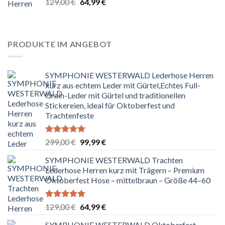
Bewertet
Ursprünglicher
Aktueller
129,00
€
64,99
€
mit
5.00
Preis
Preis
von 5
war:
ist:
129,00 €
64,99 €.
PRODUKTE IM ANGEBOT
SYMPHONIE WESTERWALD Lederhose Herren
kurz aus echtem Leder mit Gürtel,Echtes Full-
Grain-Leder mit Gürtel und traditionellen
Stickereien, ideal für Oktoberfest und
Trachtenfeste
Bewertet
Ursprünglicher
Aktueller
299,00
€
99,99
€
mit
5.00
Preis
Preis
von 5
SYMPHONIE WESTERWALD Trachten
war:
ist:
Lederhose Herren kurz mit Trägern – Premium
299,00 €
99,99 €.
Oktoberfest Hose – mittelbraun – Größe 44–60
Bewertet
Ursprünglicher
Aktueller
129,00
€
64,99
€
mit
5.00
Preis
Preis
von 5
SYMPHONIE WESTERWALD Oktoberfest-