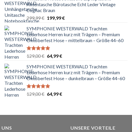
Aktentasche Bürotasche Echt Leder Vintage
Cognac Braun
Ursprünglicher
Aktueller
299,99
€
199,99
€
Preis
Preis
SYMPHONIE WESTERWALD Trachten
war:
ist:
Lederhose Herren kurz mit Trägern – Premium
299,99 €
199,99 €.
Oktoberfest Hose – mittelbraun – Größe 44–60
Bewertet
Ursprünglicher
Aktueller
129,00
€
64,99
€
mit
5.00
Preis
Preis
von 5
SYMPHONIE WESTERWALD Trachten
war:
ist:
Lederhose Herren kurz mit Trägern – Premium
129,00 €
64,99 €.
Oktoberfest Hose – dunkelbraun – Größe 44–60
Bewertet
Ursprünglicher
Aktueller
129,00
€
64,99
€
mit
5.00
Preis
Preis
von 5
war:
ist:
129,00 €
64,99 €.
 UNS
UNSERE VORTEILE