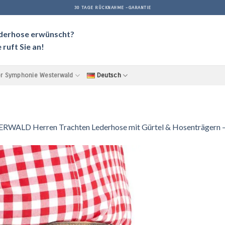
30 TAGE RÜCKNAHME -GARANTIE
ederhose erwünscht?
ruft Sie an!
r Symphonie Westerwald
Deutsch
LD Herren Trachten Lederhose mit Gürtel & Hosenträgern – a