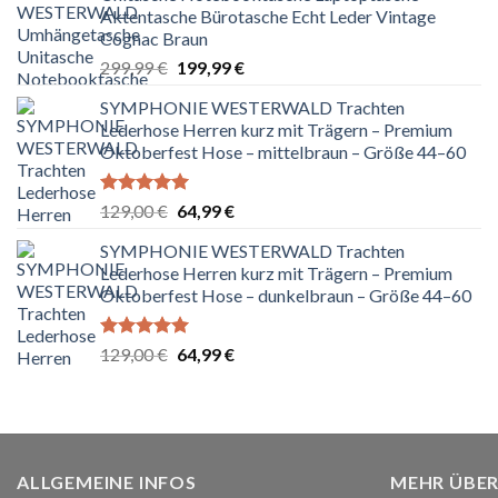
Aktentasche Bürotasche Echt Leder Vintage
Cognac Braun
Ursprünglicher
Aktueller
299,99
€
199,99
€
Preis
Preis
SYMPHONIE WESTERWALD Trachten
war:
ist:
Lederhose Herren kurz mit Trägern – Premium
299,99 €
199,99 €.
Oktoberfest Hose – mittelbraun – Größe 44–60
Bewertet
Ursprünglicher
Aktueller
129,00
€
64,99
€
mit
5.00
Preis
Preis
von 5
SYMPHONIE WESTERWALD Trachten
war:
ist:
Lederhose Herren kurz mit Trägern – Premium
129,00 €
64,99 €.
Oktoberfest Hose – dunkelbraun – Größe 44–60
Bewertet
Ursprünglicher
Aktueller
129,00
€
64,99
€
mit
5.00
Preis
Preis
von 5
war:
ist:
129,00 €
64,99 €.
ALLGEMEINE INFOS
MEHR ÜBER