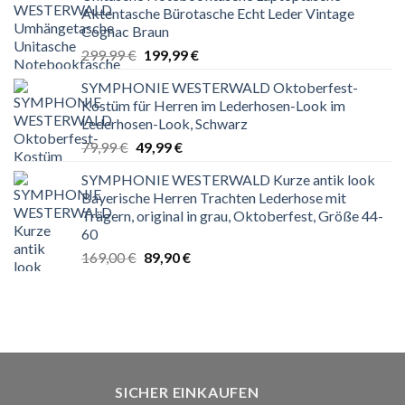
Aktentasche Bürotasche Echt Leder Vintage
Cognac Braun
Ursprünglicher
Aktueller
299,99
€
199,99
€
Preis
Preis
SYMPHONIE WESTERWALD Oktoberfest-
war:
ist:
Kostüm für Herren im Lederhosen-Look im
299,99 €
199,99 €.
Lederhosen-Look, Schwarz
Ursprünglicher
Aktueller
79,99
€
49,99
€
Preis
Preis
SYMPHONIE WESTERWALD Kurze antik look
war:
ist:
Bayerische Herren Trachten Lederhose mit
79,99 €
49,99 €.
Trägern, original in grau, Oktoberfest, Größe 44-
60
Ursprünglicher
Aktueller
169,00
€
89,90
€
Preis
Preis
war:
ist:
169,00 €
89,90 €.
SICHER EINKAUFEN