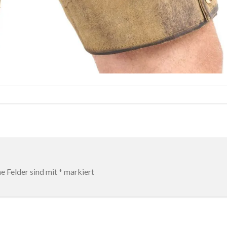
he Felder sind mit
*
markiert