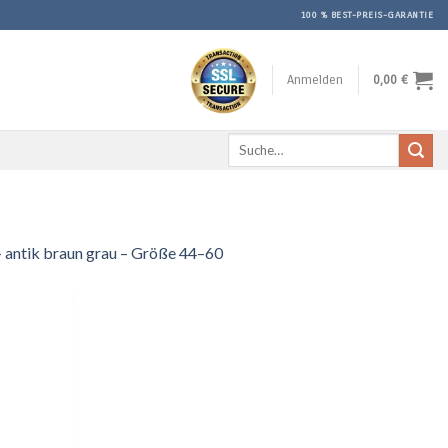
100 % BEST-PREIS-GARANTIE
Anmelden
0,00
€
Suche
nach:
ntik braun grau – Größe 44–60