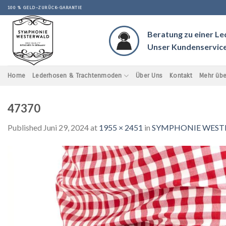
Skip
100 % GELD-ZURÜCK-GARANTIE
to
content
Beratung zu einer L
Unser Kundenservice 
Home
Lederhosen & Trachtenmoden
Über Uns
Kontakt
Mehr übe
47370
Published
Juni 29, 2024
at
1955 × 2451
in
SYMPHONIE WESTERWA