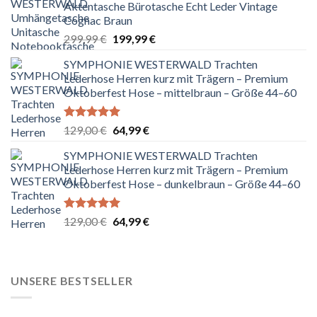
Aktentasche Bürotasche Echt Leder Vintage
Cognac Braun
Ursprünglicher
Aktueller
299,99
€
199,99
€
Preis
Preis
SYMPHONIE WESTERWALD Trachten
war:
ist:
Lederhose Herren kurz mit Trägern – Premium
299,99 €
199,99 €.
Oktoberfest Hose – mittelbraun – Größe 44–60
Bewertet
Ursprünglicher
Aktueller
129,00
€
64,99
€
mit
5.00
Preis
Preis
von 5
SYMPHONIE WESTERWALD Trachten
war:
ist:
Lederhose Herren kurz mit Trägern – Premium
129,00 €
64,99 €.
Oktoberfest Hose – dunkelbraun – Größe 44–60
Bewertet
Ursprünglicher
Aktueller
129,00
€
64,99
€
mit
5.00
Preis
Preis
von 5
war:
ist:
129,00 €
64,99 €.
UNSERE BESTSELLER