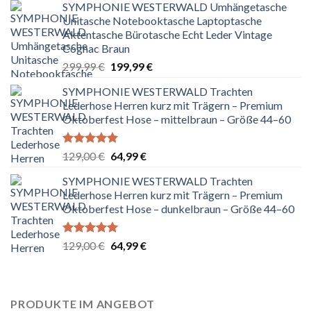
SYMPHONIE WESTERWALD Umhängetasche
Unitasche Notebooktasche Laptoptasche
Aktentasche Bürotasche Echt Leder Vintage
Cognac Braun
Ursprünglicher
Aktueller
299,99
€
199,99
€
Preis
Preis
SYMPHONIE WESTERWALD Trachten
war:
ist:
Lederhose Herren kurz mit Trägern – Premium
299,99 €
199,99 €.
Oktoberfest Hose – mittelbraun – Größe 44–60
Bewertet
Ursprünglicher
Aktueller
129,00
€
64,99
€
mit
5.00
Preis
Preis
von 5
SYMPHONIE WESTERWALD Trachten
war:
ist:
Lederhose Herren kurz mit Trägern – Premium
129,00 €
64,99 €.
Oktoberfest Hose – dunkelbraun – Größe 44–60
Bewertet
Ursprünglicher
Aktueller
129,00
€
64,99
€
mit
5.00
Preis
Preis
von 5
war:
ist:
129,00 €
64,99 €.
PRODUKTE IM ANGEBOT