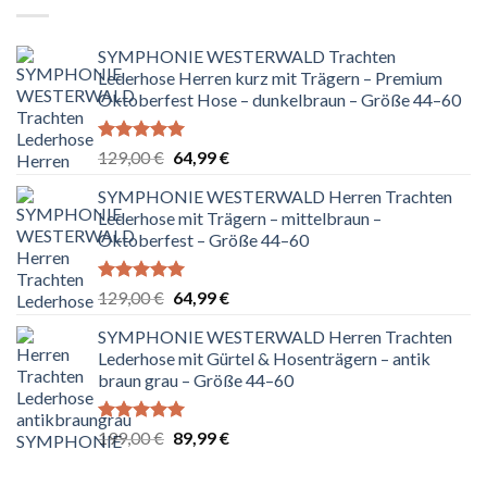
SYMPHONIE WESTERWALD Trachten
Lederhose Herren kurz mit Trägern – Premium
Oktoberfest Hose – dunkelbraun – Größe 44–60
Bewertet
Ursprünglicher
Aktueller
129,00
€
64,99
€
mit
5.00
Preis
Preis
von 5
SYMPHONIE WESTERWALD Herren Trachten
war:
ist:
Lederhose mit Trägern – mittelbraun –
129,00 €
64,99 €.
Oktoberfest – Größe 44–60
Bewertet
Ursprünglicher
Aktueller
129,00
€
64,99
€
mit
5.00
Preis
Preis
von 5
SYMPHONIE WESTERWALD Herren Trachten
war:
ist:
Lederhose mit Gürtel & Hosenträgern – antik
129,00 €
64,99 €.
braun grau – Größe 44–60
Bewertet
Ursprünglicher
Aktueller
199,00
€
89,99
€
mit
5.00
Preis
Preis
von 5
war:
ist: