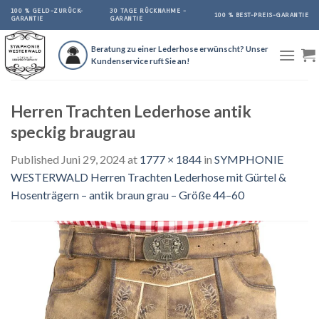
Skip
100 % GELD-ZURÜCK-
30 TAGE RÜCKNAHME -
100 % BEST-PREIS-GARANTIE
GARANTIE
GARANTIE
to
content
Beratung zu einer Lederhose erwünscht? Unser
Kundenservice ruft Sie an!
Herren Trachten Lederhose antik
speckig braugrau
Published
Juni 29, 2024
at
1777 × 1844
in
SYMPHONIE
WESTERWALD Herren Trachten Lederhose mit Gürtel &
Hosenträgern – antik braun grau – Größe 44–60