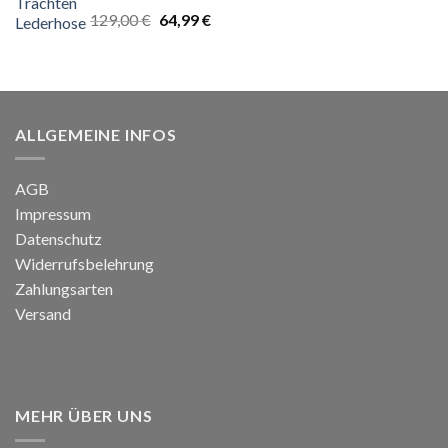
Bewertet
Ursprünglicher
Aktueller
129,00
€
64,99
€
mit
5.00
von
Preis
Preis
5
war:
ist:
129,00 €
64,99 €.
ALLGEMEINE INFOS
AGB
Impressum
Datenschutz
Widerrufsbelehrung
Zahlungsarten
Versand
MEHR ÜBER UNS