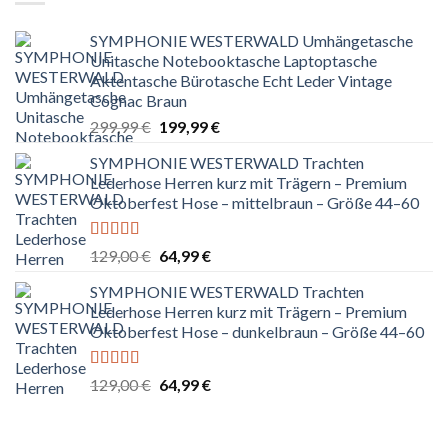
SYMPHONIE WESTERWALD Umhängetasche
Unitasche Notebooktasche Laptoptasche
Aktentasche Bürotasche Echt Leder Vintage
Cognac Braun
Ursprünglicher
Aktueller
299,99
€
199,99
€
Preis
Preis
SYMPHONIE WESTERWALD Trachten
war:
ist:
Lederhose Herren kurz mit Trägern – Premium
299,99 €
199,99 €.
Oktoberfest Hose – mittelbraun – Größe 44–60
Bewertet
Ursprünglicher
Aktueller
129,00
€
64,99
€
mit
5.00
von
Preis
Preis
5
SYMPHONIE WESTERWALD Trachten
war:
ist:
Lederhose Herren kurz mit Trägern – Premium
129,00 €
64,99 €.
Oktoberfest Hose – dunkelbraun – Größe 44–60
Bewertet
Ursprünglicher
Aktueller
129,00
€
64,99
€
mit
5.00
von
Preis
Preis
5
war:
ist:
129,00 €
64,99 €.