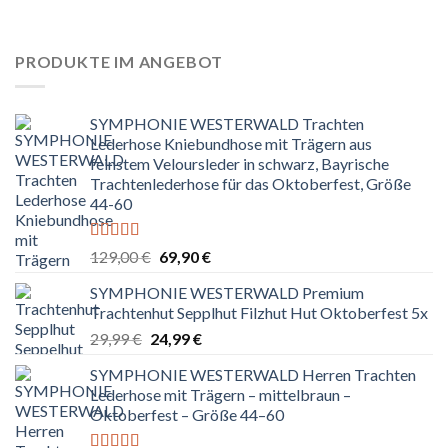
5
war:
ist:
129,00 €
64,99 €.
PRODUKTE IM ANGEBOT
SYMPHONIE WESTERWALD Trachten
Lederhose Kniebundhose mit Trägern aus
feinstem Veloursleder in schwarz, Bayrische
Trachtenlederhose für das Oktoberfest, Größe
44-60
Bewertet
Ursprünglicher
Aktueller
129,00
€
69,90
€
mit
5.00
von
Preis
Preis
5
SYMPHONIE WESTERWALD Premium
war:
ist:
Trachtenhut Sepplhut Filzhut Hut Oktoberfest 5x
129,00 €
69,90 €.
Ursprünglicher
Aktueller
29,99
€
24,99
€
Preis
Preis
SYMPHONIE WESTERWALD Herren Trachten
war:
ist:
Lederhose mit Trägern – mittelbraun –
29,99 €
24,99 €.
Oktoberfest – Größe 44–60