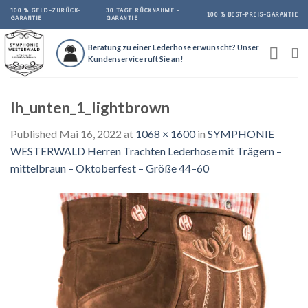
Skip
100 % GELD-ZURÜCK-
30 TAGE RÜCKNAHME -
100 % BEST-PREIS-GARANTIE
GARANTIE
GARANTIE
to
content
Beratung zu einer Lederhose erwünscht? Unser
Kundenservice ruft Sie an!
lh_unten_1_lightbrown
Published
Mai 16, 2022
at
1068 × 1600
in
SYMPHONIE
WESTERWALD Herren Trachten Lederhose mit Trägern –
mittelbraun – Oktoberfest – Größe 44–60