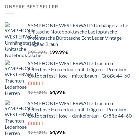
UNSERE BESTSELLER
SYMPHONIE WESTERWALD Umhängetasche
Unitasche Notebooktasche Laptoptasche
Aktentasche Bürotasche Echt Leder Vintage
Cognac Braun
Ursprünglicher
Aktueller
299,99
€
199,99
€
Preis
Preis
SYMPHONIE WESTERWALD Trachten
war:
ist:
Lederhose Herren kurz mit Trägern – Premium
299,99 €
199,99 €.
Oktoberfest Hose – mittelbraun – Größe 44–60
Bewertet
Ursprünglicher
Aktueller
129,00
€
64,99
€
mit
5.00
von
Preis
Preis
5
SYMPHONIE WESTERWALD Trachten
war:
ist:
Lederhose Herren kurz mit Trägern – Premium
129,00 €
64,99 €.
Oktoberfest Hose – dunkelbraun – Größe 44–60
Bewertet
Ursprünglicher
Aktueller
129,00
€
64,99
€
mit
5.00
von
Preis
Preis