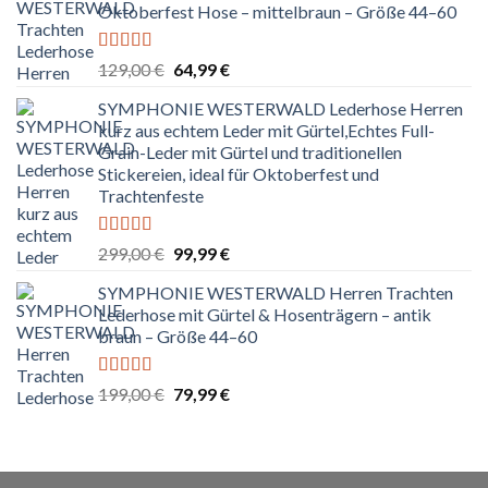
Oktoberfest Hose – mittelbraun – Größe 44–60
Bewertet
Ursprünglicher
Aktueller
129,00
€
64,99
€
mit
5.00
von
Preis
Preis
5
SYMPHONIE WESTERWALD Lederhose Herren
war:
ist:
kurz aus echtem Leder mit Gürtel,Echtes Full-
129,00 €
64,99 €.
Grain-Leder mit Gürtel und traditionellen
Stickereien, ideal für Oktoberfest und
Trachtenfeste
Bewertet
Ursprünglicher
Aktueller
299,00
€
99,99
€
mit
5.00
von
Preis
Preis
5
SYMPHONIE WESTERWALD Herren Trachten
war:
ist:
Lederhose mit Gürtel & Hosenträgern – antik
299,00 €
99,99 €.
braun – Größe 44–60
Bewertet
Ursprünglicher
Aktueller
199,00
€
79,99
€
mit
5.00
von
Preis
Preis
5
war:
ist:
199,00 €
79,99 €.