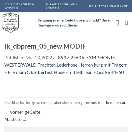
Skip
100 % GELD-ZURÜCK-
30 TAGE RÜCKNAHME -
100 % BEST-PREIS-GARANTIE
GARANTIE
GARANTIE
to
content
Beratung zu einer Lederhose erwünscht? Unser
Kundenservice ruft Sie an!
lk_dbprem_05_new MODIF
Published
Mai 13, 2022
at
893 × 2560
in
SYMPHONIE
WESTERWALD Trachten Lederhose Herren kurz mit Trägern
– Premium Oktoberfest Hose – mittelbraun – Größe 44–60
Trackbacks sind geschlossen, aber sie können gerne
poste ein kommentar
.
←
vorherige Seite
Nächste
→