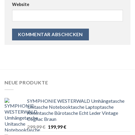
Website
NEUE PRODUKTE
SYMPHONIE WESTERWALD Umhängetasche
Unitasche Notebooktasche Laptoptasche
Aktentasche Bürotasche Echt Leder Vintage
Cognac Braun
Ursprünglicher
Aktueller
299,99
€
199,99
€
Preis
Preis