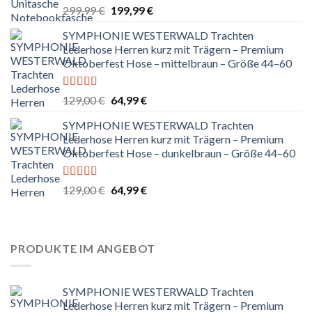
Ursprünglicher
Aktueller
299,99
€
199,99
€
Preis
Preis
SYMPHONIE WESTERWALD Trachten
war:
ist:
Lederhose Herren kurz mit Trägern – Premium
299,99 €
199,99 €.
Oktoberfest Hose – mittelbraun – Größe 44–60
Bewertet
Ursprünglicher
Aktueller
129,00
€
64,99
€
mit
5.00
von
Preis
Preis
5
SYMPHONIE WESTERWALD Trachten
war:
ist:
Lederhose Herren kurz mit Trägern – Premium
129,00 €
64,99 €.
Oktoberfest Hose – dunkelbraun – Größe 44–60
Bewertet
Ursprünglicher
Aktueller
129,00
€
64,99
€
mit
5.00
von
Preis
Preis
5
war:
ist:
129,00 €
64,99 €.
PRODUKTE IM ANGEBOT
SYMPHONIE WESTERWALD Trachten
Lederhose Herren kurz mit Trägern – Premium