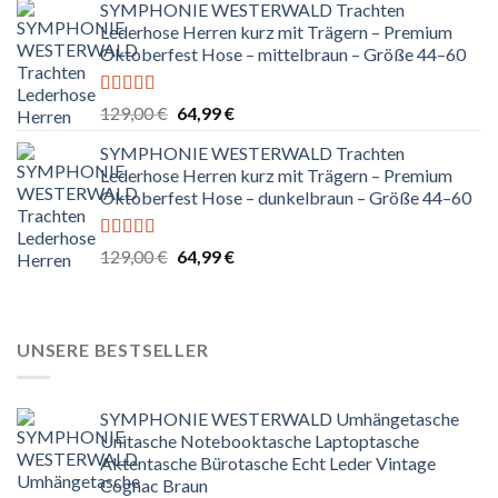
SYMPHONIE WESTERWALD Trachten
war:
ist:
Lederhose Herren kurz mit Trägern – Premium
299,99 €
199,99 €.
Oktoberfest Hose – mittelbraun – Größe 44–60
Bewertet
Ursprünglicher
Aktueller
129,00
€
64,99
€
mit
5.00
von
Preis
Preis
5
SYMPHONIE WESTERWALD Trachten
war:
ist:
Lederhose Herren kurz mit Trägern – Premium
129,00 €
64,99 €.
Oktoberfest Hose – dunkelbraun – Größe 44–60
Bewertet
Ursprünglicher
Aktueller
129,00
€
64,99
€
mit
5.00
von
Preis
Preis
5
war:
ist:
129,00 €
64,99 €.
UNSERE BESTSELLER
SYMPHONIE WESTERWALD Umhängetasche
Unitasche Notebooktasche Laptoptasche
Aktentasche Bürotasche Echt Leder Vintage
Cognac Braun