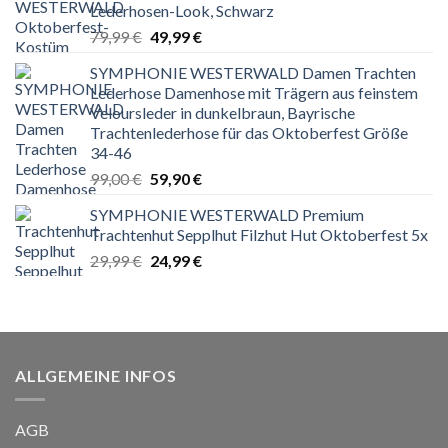
Lederhosen-Look, Schwarz
Ursprünglicher
Aktueller
79,99
€
49,99
€
Preis
Preis
SYMPHONIE WESTERWALD Damen Trachten
war:
ist:
Lederhose Damenhose mit Trägern aus feinstem
79,99 €
49,99 €.
Veloursleder in dunkelbraun, Bayrische
Trachtenlederhose für das Oktoberfest Größe
34-46
Ursprünglicher
Aktueller
99,00
€
59,90
€
Preis
Preis
SYMPHONIE WESTERWALD Premium
war:
ist:
Trachtenhut Sepplhut Filzhut Hut Oktoberfest 5x
99,00 €
59,90 €.
Ursprünglicher
Aktueller
29,99
€
24,99
€
Preis
Preis
war:
ist:
29,99 €
24,99 €.
ALLGEMEINE INFOS
AGB