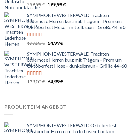
Ursprünglicher
Aktueller
299,99
€
199,99
€
Preis
Preis
SYMPHONIE WESTERWALD Trachten
war:
ist:
Lederhose Herren kurz mit Trägern – Premium
299,99 €
199,99 €.
Oktoberfest Hose – mittelbraun – Größe 44–60
Bewertet
Ursprünglicher
Aktueller
129,00
€
64,99
€
mit
5.00
von
Preis
Preis
5
SYMPHONIE WESTERWALD Trachten
war:
ist:
Lederhose Herren kurz mit Trägern – Premium
129,00 €
64,99 €.
Oktoberfest Hose – dunkelbraun – Größe 44–60
Bewertet
Ursprünglicher
Aktueller
129,00
€
64,99
€
mit
5.00
von
Preis
Preis
5
war:
ist:
129,00 €
64,99 €.
PRODUKTE IM ANGEBOT
SYMPHONIE WESTERWALD Oktoberfest-
Kostüm für Herren im Lederhosen-Look im