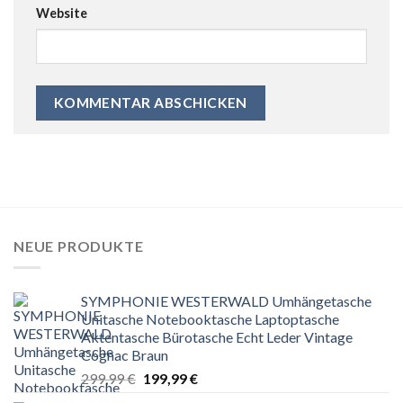
Website
NEUE PRODUKTE
SYMPHONIE WESTERWALD Umhängetasche
Unitasche Notebooktasche Laptoptasche
Aktentasche Bürotasche Echt Leder Vintage
Cognac Braun
Ursprünglicher
Aktueller
299,99
€
199,99
€
Preis
Preis