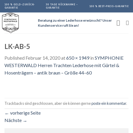
Skip
100 % GELD-ZURÜCK-
30 TAGE RÜCKNAHME -
100 % BEST-PREIS-GARANTIE
GARANTIE
GARANTIE
to
content
Beratung zu einer Lederhose erwünscht? Unser
Kundenservice ruft Sie an!
LK-AB-5
Published
Februar 14, 2020
at
650 × 1949
in
SYMPHONIE
WESTERWALD Herren Trachten Lederhose mit Gürtel &
Hosenträgern – antik braun – Größe 44–60
Trackbacks sind geschlossen, aber sie können gerne
poste ein kommentar
.
←
vorherige Seite
Nächste
→