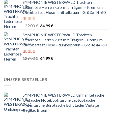
SYMPHONIE WESTERWALD Trachten
war:
ist:
Lederhose Herren kurz mit Trägern – Premium
299,99 €
199,99 €.
Oktoberfest Hose – mittelbraun – Größe 44–60
Bewertet
Ursprünglicher
Aktueller
129,00
€
64,99
€
mit
5.00
von
Preis
Preis
5
SYMPHONIE WESTERWALD Trachten
war:
ist:
Lederhose Herren kurz mit Trägern – Premium
129,00 €
64,99 €.
Oktoberfest Hose – dunkelbraun – Größe 44–60
Bewertet
Ursprünglicher
Aktueller
129,00
€
64,99
€
mit
5.00
von
Preis
Preis
5
war:
ist:
129,00 €
64,99 €.
UNSERE BESTSELLER
SYMPHONIE WESTERWALD Umhängetasche
Unitasche Notebooktasche Laptoptasche
Aktentasche Bürotasche Echt Leder Vintage
Cognac Braun