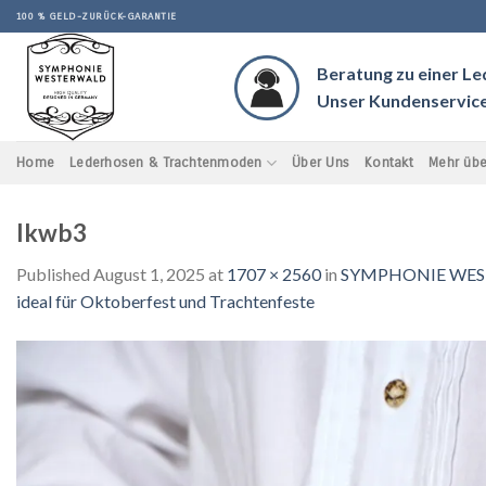
Skip
100 % GELD-ZURÜCK-GARANTIE
to
content
Beratung zu einer L
Unser Kundenservice 
Home
Lederhosen & Trachtenmoden
Über Uns
Kontakt
Mehr übe
lkwb3
Published
August 1, 2025
at
1707 × 2560
in
SYMPHONIE WESTERWA
ideal für Oktoberfest und Trachtenfeste