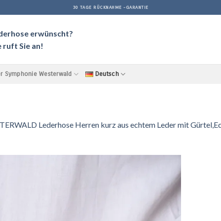
30 TAGE RÜCKNAHME -GARANTIE
ederhose erwünscht?
ruft Sie an!
r Symphonie Westerwald
Deutsch
LD Lederhose Herren kurz aus echtem Leder mit Gürtel,Echtes F