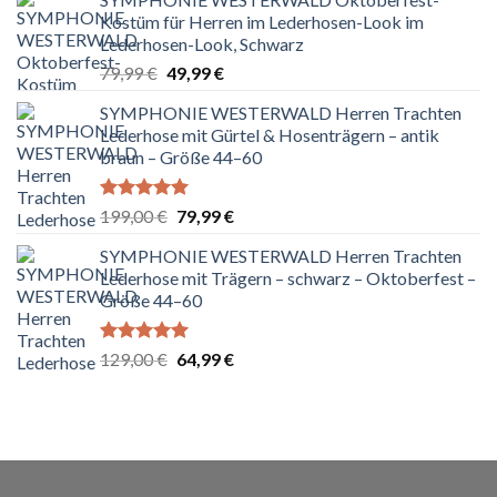
Kostüm für Herren im Lederhosen-Look im
Lederhosen-Look, Schwarz
Ursprünglicher
Aktueller
79,99
€
49,99
€
Preis
Preis
SYMPHONIE WESTERWALD Herren Trachten
war:
ist:
Lederhose mit Gürtel & Hosenträgern – antik
79,99 €
49,99 €.
braun – Größe 44–60
Bewertet
Ursprünglicher
Aktueller
199,00
€
79,99
€
mit
5.00
Preis
Preis
von 5
SYMPHONIE WESTERWALD Herren Trachten
war:
ist:
Lederhose mit Trägern – schwarz – Oktoberfest –
199,00 €
79,99 €.
Größe 44–60
Bewertet
Ursprünglicher
Aktueller
129,00
€
64,99
€
mit
5.00
Preis
Preis
von 5
war:
ist:
129,00 €
64,99 €.