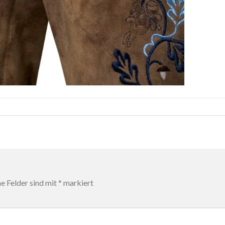
he Felder sind mit
*
markiert