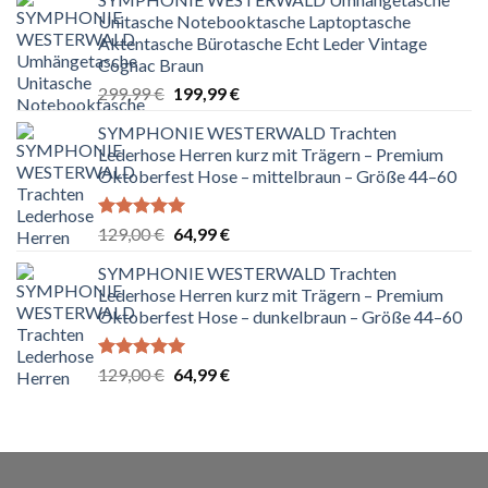
Unitasche Notebooktasche Laptoptasche
Aktentasche Bürotasche Echt Leder Vintage
Cognac Braun
Ursprünglicher
Aktueller
299,99
€
199,99
€
Preis
Preis
SYMPHONIE WESTERWALD Trachten
war:
ist:
Lederhose Herren kurz mit Trägern – Premium
299,99 €
199,99 €.
Oktoberfest Hose – mittelbraun – Größe 44–60
Bewertet
Ursprünglicher
Aktueller
129,00
€
64,99
€
mit
5.00
Preis
Preis
von 5
SYMPHONIE WESTERWALD Trachten
war:
ist:
Lederhose Herren kurz mit Trägern – Premium
129,00 €
64,99 €.
Oktoberfest Hose – dunkelbraun – Größe 44–60
Bewertet
Ursprünglicher
Aktueller
129,00
€
64,99
€
mit
5.00
Preis
Preis
von 5
war:
ist:
129,00 €
64,99 €.