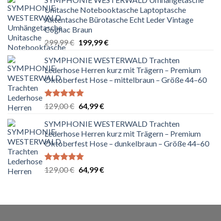
Unitasche Notebooktasche Laptoptasche
Aktentasche Bürotasche Echt Leder Vintage
Cognac Braun
Ursprünglicher
Aktueller
299,99
€
199,99
€
Preis
Preis
SYMPHONIE WESTERWALD Trachten
war:
ist:
Lederhose Herren kurz mit Trägern – Premium
299,99 €
199,99 €.
Oktoberfest Hose – mittelbraun – Größe 44–60
Bewertet
Ursprünglicher
Aktueller
129,00
€
64,99
€
mit
5.00
Preis
Preis
von 5
SYMPHONIE WESTERWALD Trachten
war:
ist:
Lederhose Herren kurz mit Trägern – Premium
129,00 €
64,99 €.
Oktoberfest Hose – dunkelbraun – Größe 44–60
Bewertet
Ursprünglicher
Aktueller
129,00
€
64,99
€
mit
5.00
Preis
Preis
von 5
war:
ist:
129,00 €
64,99 €.